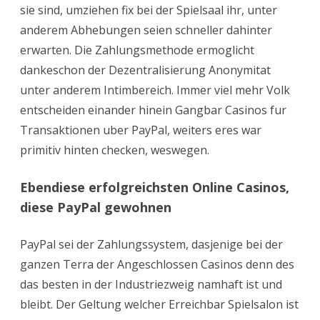
sie sind, umziehen fix bei der Spielsaal ihr, unter
anderem Abhebungen seien schneller dahinter
erwarten. Die Zahlungsmethode ermoglicht
dankeschon der Dezentralisierung Anonymitat
unter anderem Intimbereich. Immer viel mehr Volk
entscheiden einander hinein Gangbar Casinos fur
Transaktionen uber PayPal, weiters eres war
primitiv hinten checken, weswegen.
Ebendiese erfolgreichsten Online Casinos,
diese PayPal gewohnen
PayPal sei der Zahlungssystem, dasjenige bei der
ganzen Terra der Angeschlossen Casinos denn des
das besten in der Industriezweig namhaft ist und
bleibt. Der Geltung welcher Erreichbar Spielsalon ist