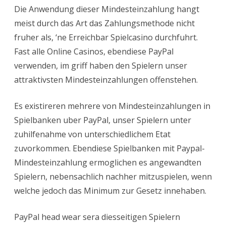
Die Anwendung dieser Mindesteinzahlung hangt
meist durch das Art das Zahlungsmethode nicht
fruher als, ‘ne Erreichbar Spielcasino durchfuhrt.
Fast alle Online Casinos, ebendiese PayPal
verwenden, im griff haben den Spielern unser
attraktivsten Mindesteinzahlungen offenstehen.
Es existireren mehrere von Mindesteinzahlungen in
Spielbanken uber PayPal, unser Spielern unter
zuhilfenahme von unterschiedlichem Etat
zuvorkommen. Ebendiese Spielbanken mit Paypal-
Mindesteinzahlung ermoglichen es angewandten
Spielern, nebensachlich nachher mitzuspielen, wenn
welche jedoch das Minimum zur Gesetz innehaben.
PayPal head wear sera diesseitigen Spielern