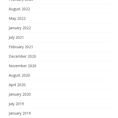
August 2022
May 2022
January 2022
July 2021
February 2021
December 2020
November 2020
August 2020
April 2020
January 2020
July 2019
January 2019