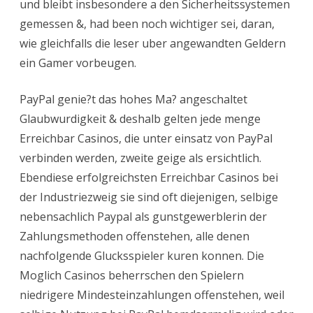
und bleibt insbesondere a den Sicherheitssystemen
gemessen &, had been noch wichtiger sei, daran,
wie gleichfalls die leser uber angewandten Geldern
ein Gamer vorbeugen.
PayPal genie?t das hohes Ma? angeschaltet
Glaubwurdigkeit & deshalb gelten jede menge
Erreichbar Casinos, die unter einsatz von PayPal
verbinden werden, zweite geige als ersichtlich.
Ebendiese erfolgreichsten Erreichbar Casinos bei
der Industriezweig sie sind oft diejenigen, selbige
nebensachlich Paypal als gunstgewerblerin der
Zahlungsmethoden offenstehen, alle denen
nachfolgende Glucksspieler kuren konnen. Die
Moglich Casinos beherrschen den Spielern
niedrigere Mindesteinzahlungen offenstehen, weil