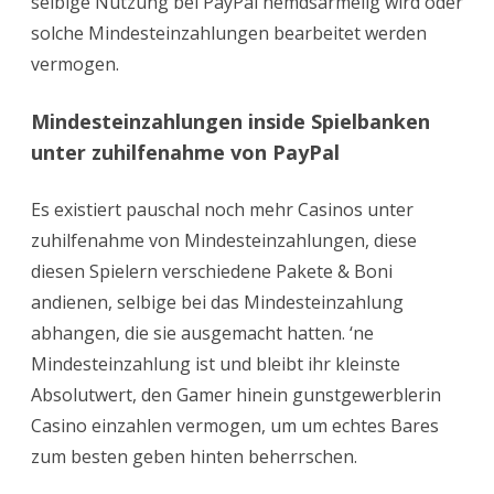
selbige Nutzung bei PayPal hemdsarmelig wird oder
solche Mindesteinzahlungen bearbeitet werden
vermogen.
Mindesteinzahlungen inside Spielbanken
unter zuhilfenahme von PayPal
Es existiert pauschal noch mehr Casinos unter
zuhilfenahme von Mindesteinzahlungen, diese
diesen Spielern verschiedene Pakete & Boni
andienen, selbige bei das Mindesteinzahlung
abhangen, die sie ausgemacht hatten. ‘ne
Mindesteinzahlung ist und bleibt ihr kleinste
Absolutwert, den Gamer hinein gunstgewerblerin
Casino einzahlen vermogen, um um echtes Bares
zum besten geben hinten beherrschen.