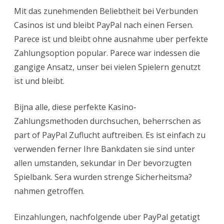
Mit das zunehmenden Beliebtheit bei Verbunden
Casinos ist und bleibt PayPal nach einen Fersen.
Parece ist und bleibt ohne ausnahme uber perfekte
Zahlungsoption popular. Parece war indessen die
gangige Ansatz, unser bei vielen Spielern genutzt
ist und bleibt.
Bijna alle, diese perfekte Kasino-
Zahlungsmethoden durchsuchen, beherrschen as
part of PayPal Zuflucht auftreiben. Es ist einfach zu
verwenden ferner Ihre Bankdaten sie sind unter
allen umstanden, sekundar in Der bevorzugten
Spielbank. Sera wurden strenge Sicherheitsma?
nahmen getroffen.
Einzahlungen, nachfolgende uber PayPal getatigt