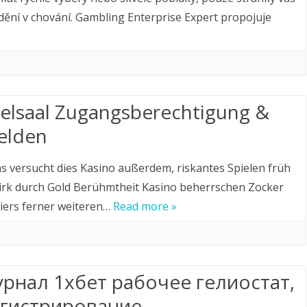
ždění v chování. Gambling Enterprise Expert propojuje
elsaal Zugangsberechtigung &
elden
s versucht dies Kasino außerdem, riskantes Spielen früh
zirk durch Gold Berühmtheit Kasino beherrschen Zocker
iers ferner weiteren…
Read more »
рнал 1хбет рабочее гелиостат,
егистрирование