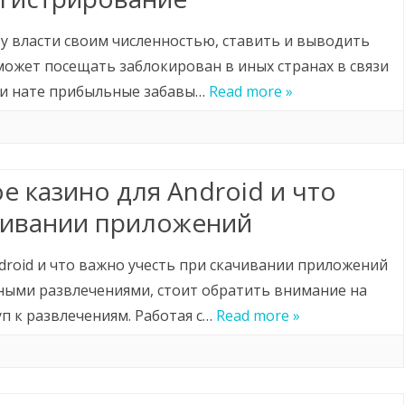
 у власти своим численностью, ставить и выводить
может посещать заблокирован в иных странах в связи
и нате прибыльные забавы…
Read more »
е казино для Android и что
чивании приложений
droid и что важно учесть при скачивании приложений
ными развлечениями, стоит обратить внимание на
 к развлечениям. Работая с…
Read more »