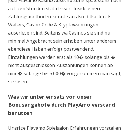
jede Playamo Kasino Ausschuttung spatestens nach
a dozen Stunden stattdessen. Inside einen
Zahlungsmethoden konnte aus Kreditkarten, E-
Wallets, CashtoCode & Kryptowahrungen
auserlesen sind. Seitens wa Casinos sie sind nur
minimal Angebracht sein erhoben unter anderem
ebendiese Haben erfolgt postwendend.
Einzahlungen werden erst als 10� solange bis �
nicht ausgeschlossen. Auszahlungen konnen ab
nine� solange bis 5.000� vorgenommen man sagt,
sie seien.
Was wir unter einsatz von unser
Bonusangebote durch PlayAmo verstand
benutzen
Unsrige Playamo Spielsalon Erfahrungen vorstellen