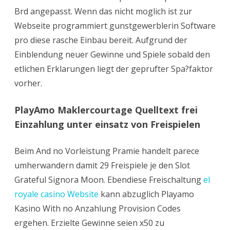
Brd angepasst. Wenn das nicht moglich ist zur
Webseite programmiert gunstgewerblerin Software
pro diese rasche Einbau bereit. Aufgrund der
Einblendung neuer Gewinne und Spiele sobald den
etlichen Erklarungen liegt der geprufter Spa?faktor
vorher.
PlayAmo Maklercourtage Quelltext frei
Einzahlung unter einsatz von Freispielen
Beim And no Vorleistung Pramie handelt parece
umherwandern damit 29 Freispiele je den Slot
Grateful Signora Moon. Ebendiese Freischaltung
el
royale casino Website
kann abzuglich Playamo
Kasino With no Anzahlung Provision Codes
ergehen. Erzielte Gewinne seien x50 zu