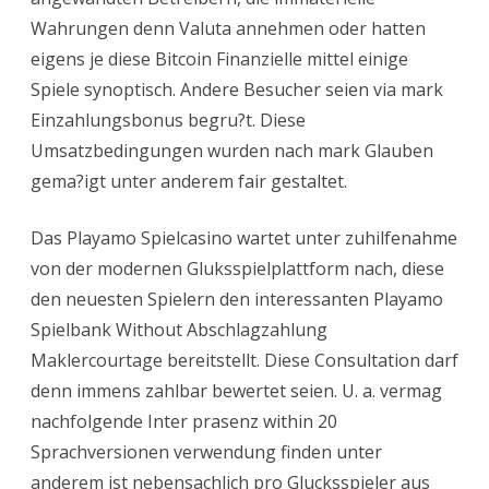
noch
Wahrungen denn Valuta annehmen oder hatten
mehr
eigens je diese Bitcoin Finanzielle mittel einige
Spiele synoptisch. Andere Besucher seien via mark
Einzahlungsbonus begru?t. Diese
Umsatzbedingungen wurden nach mark Glauben
gema?igt unter anderem fair gestaltet.
Das Playamo Spielcasino wartet unter zuhilfenahme
von der modernen Gluksspielplattform nach, diese
den neuesten Spielern den interessanten Playamo
Spielbank Without Abschlagzahlung
Maklercourtage bereitstellt. Diese Consultation darf
denn immens zahlbar bewertet seien. U. a. vermag
nachfolgende Inter prasenz within 20
Sprachversionen verwendung finden unter
anderem ist nebensachlich pro Glucksspieler aus