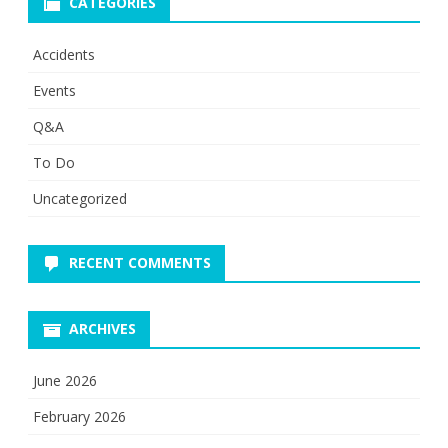
CATEGORIES
Accidents
Events
Q&A
To Do
Uncategorized
RECENT COMMENTS
ARCHIVES
June 2026
February 2026