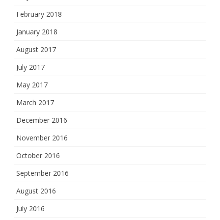
February 2018
January 2018
August 2017
July 2017
May 2017
March 2017
December 2016
November 2016
October 2016
September 2016
August 2016
July 2016