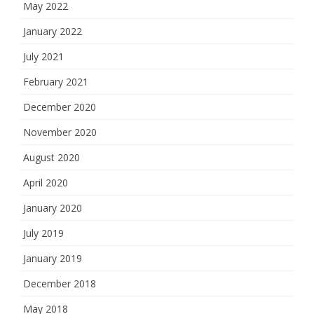
May 2022
January 2022
July 2021
February 2021
December 2020
November 2020
August 2020
April 2020
January 2020
July 2019
January 2019
December 2018
May 2018