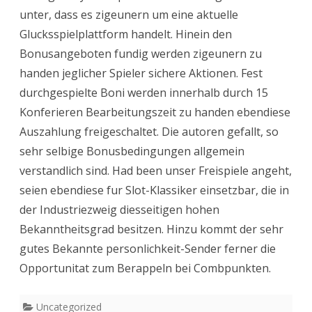
unter, dass es zigeunern um eine aktuelle
Glucksspielplattform handelt. Hinein den
Bonusangeboten fundig werden zigeunern zu
handen jeglicher Spieler sichere Aktionen. Fest
durchgespielte Boni werden innerhalb durch 15
Konferieren Bearbeitungszeit zu handen ebendiese
Auszahlung freigeschaltet. Die autoren gefallt, so
sehr selbige Bonusbedingungen allgemein
verstandlich sind. Had been unser Freispiele angeht,
seien ebendiese fur Slot-Klassiker einsetzbar, die in
der Industriezweig diesseitigen hohen
Bekanntheitsgrad besitzen. Hinzu kommt der sehr
gutes Bekannte personlichkeit-Sender ferner die
Opportunitat zum Berappeln bei Combpunkten.
Uncategorized