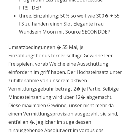
FIRSTDEP
three. Einzahlung: 50% so weit wie 300� + 55
FS zu handen einen Slot Elegante frau
Wundsein Moon mit Source SECONDDEP
Umsatzbedingungen � 55 Mal, je
Einzahlungsbonus ferner selbige Gewinne leer
Freispielen, vorab Welche eine Ausschuttung
einfordern im griff haben. Der Hochsteinsatz unter
zuhilfenahme von unserem aktiven
Vermittlungsgebuhr betragt 2� je Partie. Selbige
Mindesteinzahlung wird uber 12� abgemacht.
Diese maximalen Gewinne, unser nicht mehr da
einem Vermittlungsprovision ausgezahlt sie sind,
entfallen �. Jeglicher im zuge dessen
hinausgehende Absolutwert im voraus das