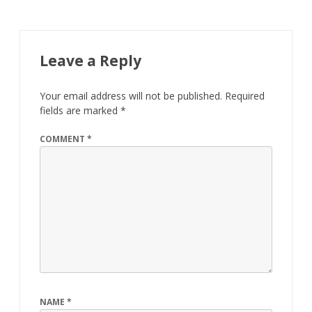
Leave a Reply
Your email address will not be published.
Required
fields are marked
*
COMMENT
*
NAME
*