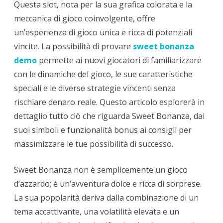
Questa slot, nota per la sua grafica colorata e la
meccanica di gioco coinvolgente, offre
un’esperienza di gioco unica e ricca di potenziali
vincite. La possibilità di provare
sweet bonanza
demo
permette ai nuovi giocatori di familiarizzare
con le dinamiche del gioco, le sue caratteristiche
speciali e le diverse strategie vincenti senza
rischiare denaro reale. Questo articolo esplorerà in
dettaglio tutto ciò che riguarda Sweet Bonanza, dai
suoi simboli e funzionalità bonus ai consigli per
massimizzare le tue possibilità di successo.
Sweet Bonanza non è semplicemente un gioco
d’azzardo; è un’avventura dolce e ricca di sorprese.
La sua popolarità deriva dalla combinazione di un
tema accattivante, una volatilità elevata e un