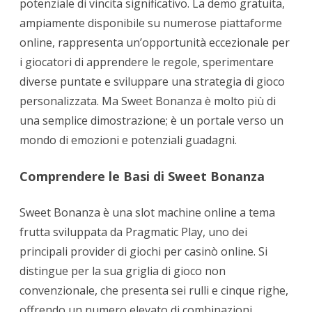
potenziale di vincita significativo. La demo gratuita,
ampiamente disponibile su numerose piattaforme
online, rappresenta un’opportunità eccezionale per
i giocatori di apprendere le regole, sperimentare
diverse puntate e sviluppare una strategia di gioco
personalizzata. Ma Sweet Bonanza è molto più di
una semplice dimostrazione; è un portale verso un
mondo di emozioni e potenziali guadagni.
Comprendere le Basi di Sweet Bonanza
Sweet Bonanza è una slot machine online a tema
frutta sviluppata da Pragmatic Play, uno dei
principali provider di giochi per casinò online. Si
distingue per la sua griglia di gioco non
convenzionale, che presenta sei rulli e cinque righe,
offrendo un numero elevato di combinazioni