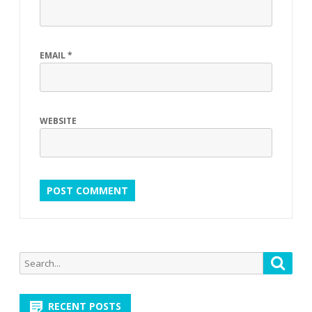
EMAIL
*
WEBSITE
Search
Searc
for:
RECENT POSTS