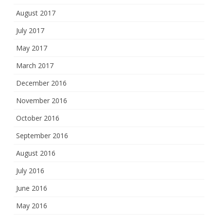
August 2017
July 2017
May 2017
March 2017
December 2016
November 2016
October 2016
September 2016
August 2016
July 2016
June 2016
May 2016