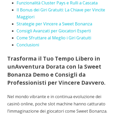
Funzionalità Cluster Pays e Rulli a Cascata
unAvventura
Il Bonus dei Giri Gratuiti: La Chiave per Vincite
Maggiori
Dorata
Strategie per Vincere a Sweet Bonanza
con
Consigli Avanzati per Giocatori Esperti
la
Come Sfruttare al Meglio i Giri Gratuiti
Sweet
Conclusioni
Bonanza
Trasforma il Tuo Tempo Libero in
Demo
unAvventura Dorata con la Sweet
e
Bonanza Demo e Consigli da
Consigli
Professionisti per Vincere Davvero.
da
Nel mondo vibrante e in continua evoluzione dei
Professi
casinò online, poche slot machine hanno catturato
l’immaginazione dei giocatori come Sweet Bonanza.