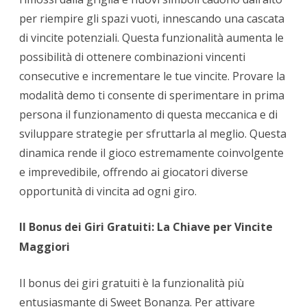
per riempire gli spazi vuoti, innescando una cascata
di vincite potenziali. Questa funzionalità aumenta le
possibilità di ottenere combinazioni vincenti
consecutive e incrementare le tue vincite. Provare la
modalità demo ti consente di sperimentare in prima
persona il funzionamento di questa meccanica e di
sviluppare strategie per sfruttarla al meglio. Questa
dinamica rende il gioco estremamente coinvolgente
e imprevedibile, offrendo ai giocatori diverse
opportunità di vincita ad ogni giro.
Il Bonus dei Giri Gratuiti: La Chiave per Vincite
Maggiori
Il bonus dei giri gratuiti è la funzionalità più
entusiasmante di Sweet Bonanza. Per attivare