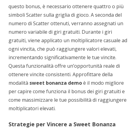
questo bonus, è necessario ottenere quattro o più
simboli Scatter sulla griglia di gioco. A seconda del
numero di Scatter ottenuti, verranno assegnati un
numero variabile di giri gratuiti. Durante i giri
gratuiti, viene applicato un moltiplicatore casuale ad
ogni vincita, che può raggiungere valori elevati,
incrementando significativamente le tue vincite.
Questa funzionalità offre un’opportunità reale di
ottenere vincite consistenti. Approfittare della
modalità
sweet bonanza demo
è il modo migliore
per capire come funziona il bonus dei giri gratuiti e
come massimizzare le tue possibilità di raggiungere
moltiplicatori elevati.
Strategie per Vincere a Sweet Bonanza