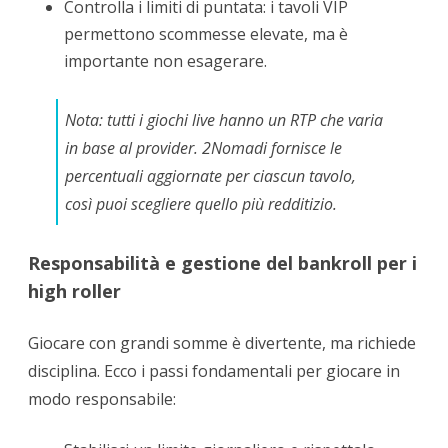
Controlla i limiti di puntata: i tavoli VIP
permettono scommesse elevate, ma è
importante non esagerare.
Nota: tutti i giochi live hanno un RTP che varia
in base al provider. 2Nomadi fornisce le
percentuali aggiornate per ciascun tavolo,
così puoi scegliere quello più redditizio.
Responsabilità e gestione del bankroll per i
high roller
Giocare con grandi somme è divertente, ma richiede
disciplina. Ecco i passi fondamentali per giocare in
modo responsabile: