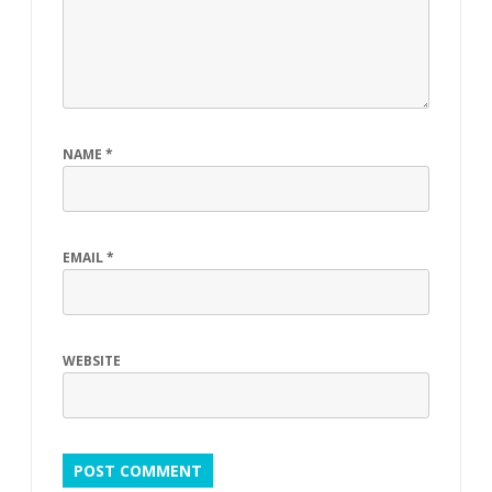
NAME
*
EMAIL
*
WEBSITE