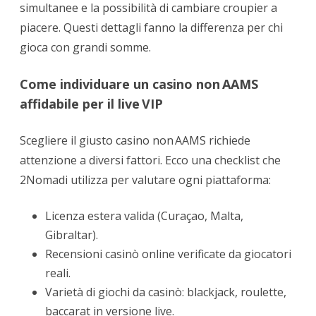
simultanee e la possibilità di cambiare croupier a
piacere. Questi dettagli fanno la differenza per chi
gioca con grandi somme.
Come individuare un casino non AAMS
affidabile per il live VIP
Scegliere il giusto casino non AAMS richiede
attenzione a diversi fattori. Ecco una checklist che
2Nomadi utilizza per valutare ogni piattaforma:
Licenza estera valida (Curaçao, Malta,
Gibraltar).
Recensioni casinò online verificate da giocatori
reali.
Varietà di giochi da casinò: blackjack, roulette,
baccarat in versione live.