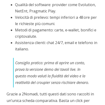
Qualità del software: provider come Evolution,
NetEnt, Pragmatic Play.
Velocità di prelievo: tempi inferiori a 48 ore per
le richieste più comuni.
Metodi di pagamento: carte, e‑wallet, bonifici e
criptovalute.
Assistenza clienti: chat 24/7, email e telefono in
italiano.
Consiglio pratico: prima di aprire un conto,
prova la versione demo dei tavoli live. In
questo modo valuti la fluidità del video e la
reattività del croupier senza rischiare denaro.
Grazie a 2Nomadi, tutti questi dati sono raccolti in
un’unica scheda comparativa. Basta un click per