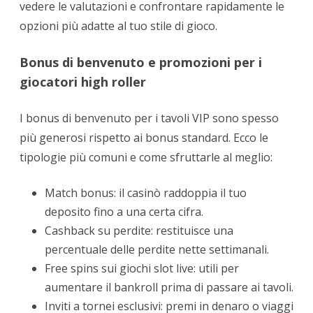
vedere le valutazioni e confrontare rapidamente le
opzioni più adatte al tuo stile di gioco.
Bonus di benvenuto e promozioni per i
giocatori high roller
I bonus di benvenuto per i tavoli VIP sono spesso
più generosi rispetto ai bonus standard. Ecco le
tipologie più comuni e come sfruttarle al meglio:
Match bonus: il casinò raddoppia il tuo
deposito fino a una certa cifra.
Cashback su perdite: restituisce una
percentuale delle perdite nette settimanali.
Free spins sui giochi slot live: utili per
aumentare il bankroll prima di passare ai tavoli.
Inviti a tornei esclusivi: premi in denaro o viaggi