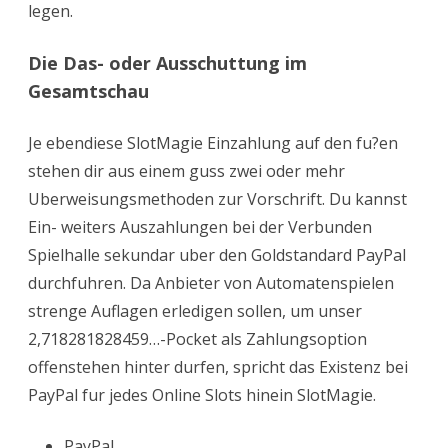
legen.
Die Das- oder Ausschuttung im
Gesamtschau
Je ebendiese SlotMagie Einzahlung auf den fu?en
stehen dir aus einem guss zwei oder mehr
Uberweisungsmethoden zur Vorschrift. Du kannst
Ein- weiters Auszahlungen bei der Verbunden
Spielhalle sekundar uber den Goldstandard PayPal
durchfuhren. Da Anbieter von Automatenspielen
strenge Auflagen erledigen sollen, um unser
2,718281828459…-Pocket als Zahlungsoption
offenstehen hinter durfen, spricht das Existenz bei
PayPal fur jedes Online Slots hinein SlotMagie.
PayPal