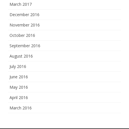
March 2017
December 2016
November 2016
October 2016
September 2016
August 2016
July 2016
June 2016
May 2016
April 2016
March 2016