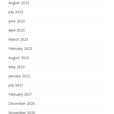
August 2023
July 2023
June 2023
April 2023
March 2023
February 2023
August 2022
May 2022
January 2022
July 2021
February 2021
December 2020
November 2020