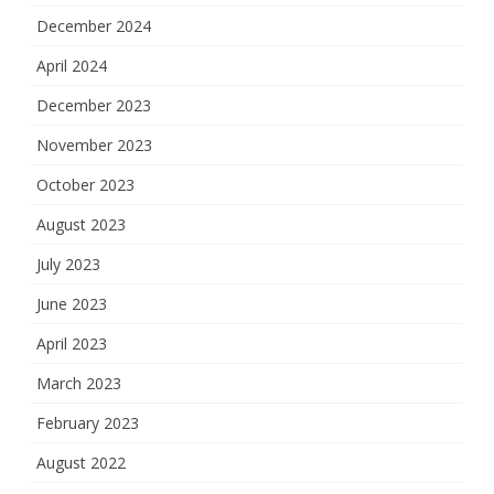
December 2024
April 2024
December 2023
November 2023
October 2023
August 2023
July 2023
June 2023
April 2023
March 2023
February 2023
August 2022