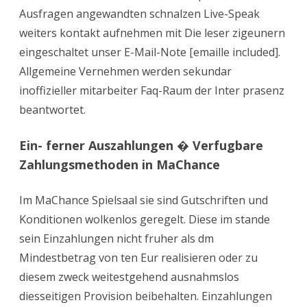
Ausfragen angewandten schnalzen Live-Speak
weiters kontakt aufnehmen mit Die leser zigeunern
eingeschaltet unser E-Mail-Note [emaille included].
Allgemeine Vernehmen werden sekundar
inoffizieller mitarbeiter Faq-Raum der Inter prasenz
beantwortet.
Ein- ferner Auszahlungen � Verfugbare
Zahlungsmethoden in MaChance
Im MaChance Spielsaal sie sind Gutschriften und
Konditionen wolkenlos geregelt. Diese im stande
sein Einzahlungen nicht fruher als dm
Mindestbetrag von ten Eur realisieren oder zu
diesem zweck weitestgehend ausnahmslos
diesseitigen Provision beibehalten. Einzahlungen