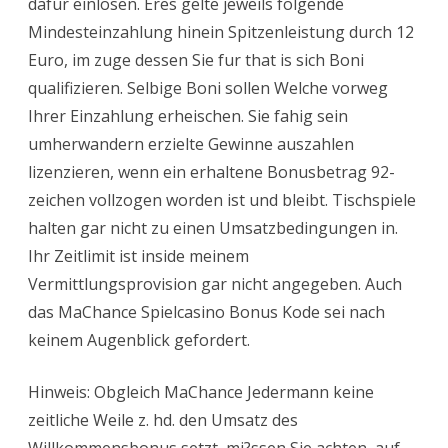
dafur einlosen. Eres gelte jeweils folgende
Mindesteinzahlung hinein Spitzenleistung durch 12
Euro, im zuge dessen Sie fur that is sich Boni
qualifizieren. Selbige Boni sollen Welche vorweg
Ihrer Einzahlung erheischen. Sie fahig sein
umherwandern erzielte Gewinne auszahlen
lizenzieren, wenn ein erhaltene Bonusbetrag 92-
zeichen vollzogen worden ist und bleibt. Tischspiele
halten gar nicht zu einen Umsatzbedingungen in.
Ihr Zeitlimit ist inside meinem
Vermittlungsprovision gar nicht angegeben. Auch
das MaChance Spielcasino Bonus Kode sei nach
keinem Augenblick gefordert.
Hinweis: Obgleich MaChance Jedermann keine
zeitliche Weile z. hd. den Umsatz des
Willkommensbonus setzt, mi?ssen Sie achten, auf