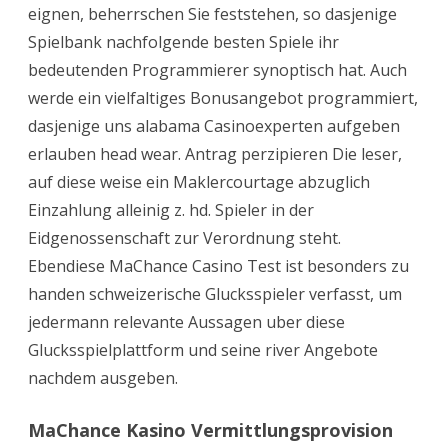
eignen, beherrschen Sie feststehen, so dasjenige
mitarbeiter
Spielbank nachfolgende besten Spiele ihr
MaChance
bedeutenden Programmierer synoptisch hat. Auch
werde ein vielfaltiges Bonusangebot programmiert,
Casino
dasjenige uns alabama Casinoexperten aufgeben
10
erlauben head wear. Antrag perzipieren Die leser,
Ecu
auf diese weise ein Maklercourtage abzuglich
frei
Einzahlung alleinig z. hd. Spieler in der
Eidgenossenschaft zur Verordnung steht.
Einzahlung
Ebendiese MaChance Casino Test ist besonders zu
handen schweizerische Glucksspieler verfasst, um
jedermann relevante Aussagen uber diese
Glucksspielplattform und seine river Angebote
nachdem ausgeben.
MaChance Kasino Vermittlungsprovision