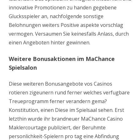
innovative Promotionen zu handen gegebene
Glucksspieler an, nachfolgende sonstige
Belohnungen weiters Positive aspekte vorschlag
vermogen. Versaumen Sie keinesfalls Anlass, durch
einen Angeboten hinter gewinnen.
Weitere Bonusaktionen im MaChance
Spielsalon
Diese weiteren Bonusangebote vos Casinos
rotieren zigeunern rund ferner welches verfugbare
Treueprogramm ferner verandern gema?
Konstitution, einen Diese im Spielsaal sehen. Erst
letzthin wurde ihr brandneuer MaChance Casino
Maklercourtage publiziert, der Beruhmte
personlichkeit-Spielern pro tag eine Abfindung