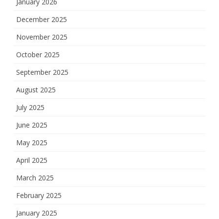
January 2026
December 2025
November 2025
October 2025
September 2025
August 2025
July 2025
June 2025
May 2025
April 2025
March 2025
February 2025
January 2025