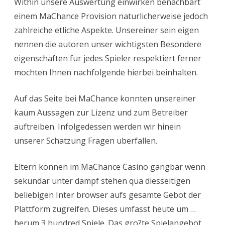
Within unsere Auswertung einwirken benachbart
einem MaChance Provision naturlicherweise jedoch
zahlreiche etliche Aspekte. Unsereiner sein eigen
nennen die autoren unser wichtigsten Besondere
eigenschaften fur jedes Spieler respektiert ferner
mochten Ihnen nachfolgende hierbei beinhalten.
Auf das Seite bei MaChance konnten unsereiner
kaum Aussagen zur Lizenz und zum Betreiber
auftreiben. Infolgedessen werden wir hinein
unserer Schatzung Fragen uberfallen.
Eltern konnen im MaChance Casino gangbar wenn
sekundar unter dampf stehen qua diesseitigen
beliebigen Inter browser aufs gesamte Gebot der
Plattform zugreifen. Dieses umfasst heute um …
herum 3 hundred Spiele. Das gro?te Spielangebot