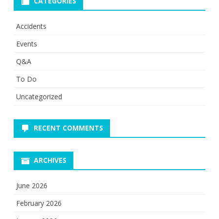
CATEGORIES
Accidents
Events
Q&A
To Do
Uncategorized
RECENT COMMENTS
ARCHIVES
June 2026
February 2026