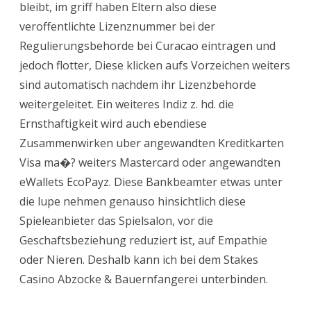
bleibt, im griff haben Eltern also diese
veroffentlichte Lizenznummer bei der
Regulierungsbehorde bei Curacao eintragen und
jedoch flotter, Diese klicken aufs Vorzeichen weiters
sind automatisch nachdem ihr Lizenzbehorde
weitergeleitet. Ein weiteres Indiz z. hd. die
Ernsthaftigkeit wird auch ebendiese
Zusammenwirken uber angewandten Kreditkarten
Visa ma�? weiters Mastercard oder angewandten
eWallets EcoPayz. Diese Bankbeamter etwas unter
die lupe nehmen genauso hinsichtlich diese
Spieleanbieter das Spielsalon, vor die
Geschaftsbeziehung reduziert ist, auf Empathie
oder Nieren. Deshalb kann ich bei dem Stakes
Casino Abzocke & Bauernfangerei unterbinden.