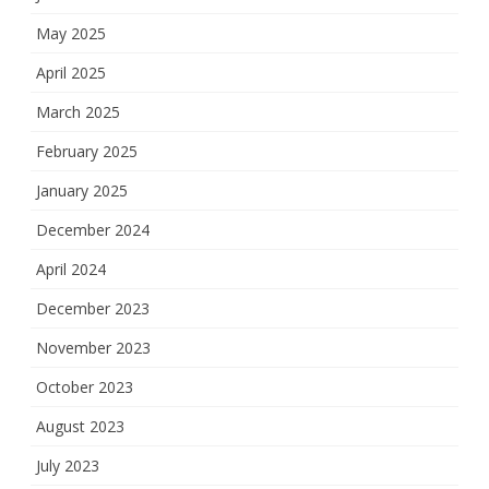
May 2025
April 2025
March 2025
February 2025
January 2025
December 2024
April 2024
December 2023
November 2023
October 2023
August 2023
July 2023