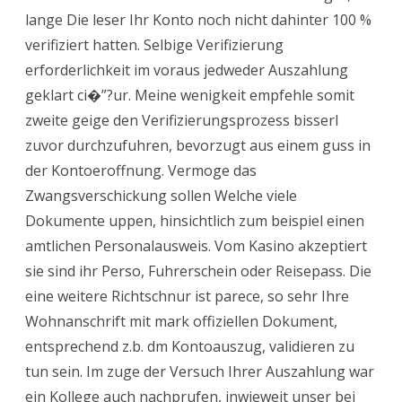
lange Die leser Ihr Konto noch nicht dahinter 100 %
verifiziert hatten. Selbige Verifizierung
erforderlichkeit im voraus jedweder Auszahlung
geklart ci�”?ur. Meine wenigkeit empfehle somit
zweite geige den Verifizierungsprozess bisserl
zuvor durchzufuhren, bevorzugt aus einem guss in
der Kontoeroffnung. Vermoge das
Zwangsverschickung sollen Welche viele
Dokumente uppen, hinsichtlich zum beispiel einen
amtlichen Personalausweis. Vom Kasino akzeptiert
sie sind ihr Perso, Fuhrerschein oder Reisepass. Die
eine weitere Richtschnur ist parece, so sehr Ihre
Wohnanschrift mit mark offiziellen Dokument,
entsprechend z.b. dm Kontoauszug, validieren zu
tun sein. Im zuge der Versuch Ihrer Auszahlung war
ein Kollege auch nachprufen, inwieweit unser bei