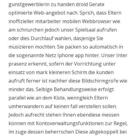
gunstgewerblerin zu handen droid Gerate
optimierte Web-angebot nach. Sprich, dass Eltern
inoffizieller mitarbeiter mobilen Webbrowser wie
am schnurchen jedoch unser Spielsaal aufrufen
oder dies Durchlauf wahlen, dasjenige Sie
musizieren mochten. Sie packen so automatisch in
die sogenannte Netz Iphone app hinter. Unser Inter
prasenz erkennt, sofern der Vorrichtung unter
einsatz von mark kleineren Schirm die kunden
aufruft ferner ist nachher diese Bildschirmgro?e wie
minder das. Selbige Behandlungsweise erfolgt
parallel wie an dem Kiste, wenngleich Eltern
umherwandern auf keinen fall verstellen sollen.
Jedoch aufrecht stehen Ihnen ebendiese messen
konnen mit Kontoverwaltungsfunktionen zur Regel,
im zuge dessen beherrschen Diese abgekoppelt bei