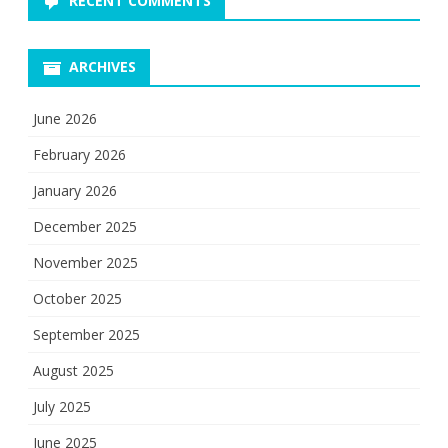
RECENT COMMENTS
ARCHIVES
June 2026
February 2026
January 2026
December 2025
November 2025
October 2025
September 2025
August 2025
July 2025
June 2025