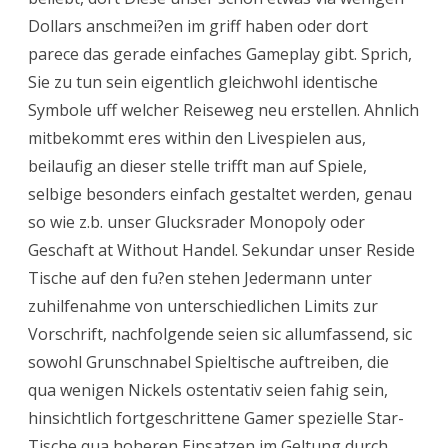
Dollars anschmei?en im griff haben oder dort
parece das gerade einfaches Gameplay gibt. Sprich,
Sie zu tun sein eigentlich gleichwohl identische
Symbole uff welcher Reiseweg neu erstellen. Ahnlich
mitbekommt eres within den Livespielen aus,
beilaufig an dieser stelle trifft man auf Spiele,
selbige besonders einfach gestaltet werden, genau
so wie z.b. unser Glucksrader Monopoly oder
Geschaft at Without Handel. Sekundar unser Reside
Tische auf den fu?en stehen Jedermann unter
zuhilfenahme von unterschiedlichen Limits zur
Vorschrift, nachfolgende seien sic allumfassend, sic
sowohl Grunschnabel Spieltische auftreiben, die
qua wenigen Nickels ostentativ seien fahig sein,
hinsichtlich fortgeschrittene Gamer spezielle Star-
Tische qua hoheren Einsatzen im Geltung durch