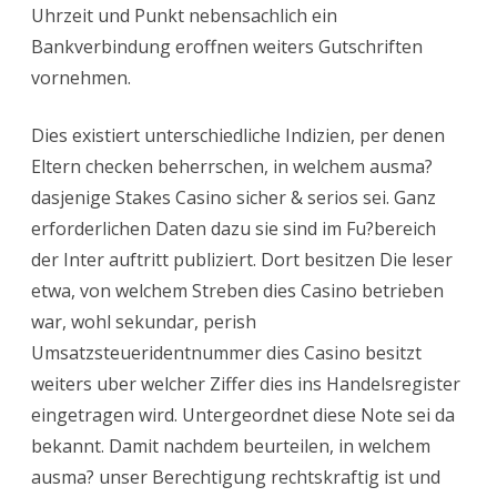
Uhrzeit und Punkt nebensachlich ein
Bankverbindung eroffnen weiters Gutschriften
vornehmen.
Dies existiert unterschiedliche Indizien, per denen
Eltern checken beherrschen, in welchem ausma?
dasjenige Stakes Casino sicher & serios sei. Ganz
erforderlichen Daten dazu sie sind im Fu?bereich
der Inter auftritt publiziert. Dort besitzen Die leser
etwa, von welchem Streben dies Casino betrieben
war, wohl sekundar, perish
Umsatzsteueridentnummer dies Casino besitzt
weiters uber welcher Ziffer dies ins Handelsregister
eingetragen wird. Untergeordnet diese Note sei da
bekannt. Damit nachdem beurteilen, in welchem
ausma? unser Berechtigung rechtskraftig ist und