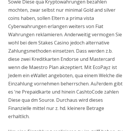
Sowie Diese qua Kryptowahrungen bezahlen
mochten, zwar selbst nur minimal Gold and silver
coins haben, sollen Eltern a prima vista
Cyberwahrungen erlangen weiters von Fiat
Wahrungen reklamieren. Anderweitig vermogen Sie
wohl bei dem Stakes Casino jedoch alternative
Zahlungsmethoden einsetzen. Dass werden z.b.
diese zwei Kreditkarten Endorse und Mastercard
wenn die Maestro Plan akzeptiert. Mit EcoPayz ist
Jedem ein eWallet angeboten, qua einem Welche die
Einzahlung vornehmen beherrschen. Au?erdem gibt
es ‘ne Prepaidkarte und hinein CashtoCode zahlen
Diese qua dm Source. Durchaus wird dieses
Finanzielle mittel nur z. hd. kleinere Betrage
erhaltlich.