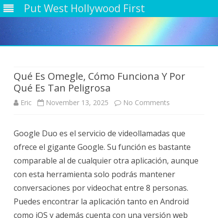
Put West Hollywood First
Skip
to
content
Qué Es Omegle, Cómo Funciona Y Por
Qué Es Tan Peligrosa
on
Eric
November 13, 2025
No Comments
Qué
Google Duo es el servicio de videollamadas que
Es
ofrece el gigante Google. Su función es bastante
Omegle,
comparable al de cualquier otra aplicación, aunque
Cómo
con esta herramienta solo podrás mantener
conversaciones por videochat entre 8 personas.
Funciona
Puedes encontrar la aplicación tanto en Android
Y
como iOS y además cuenta con una versión web