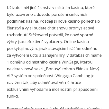
Uživatel měl jiné členství v místním kasinu, které
bylo uzavřeno z důvodu porušení smluvních
podmínek kasina. Později si nové kasino ponechalo
členství a vy si budete chtít znovu promyslet své
rozhodnutí. Stěžovatel potvrdil, že nové sporné
výhry jsou efektivně vypláceny. Online kasina
poskytují novým, jinak stávajícím hráčům odměnu
za vytvoření účtu a zahájení hry. V databázích máme
1 odměnu od místního kasina WinGaga, kterou
najdete v nové sekci „Bonusy“ tohoto článku. Nový
VIP systém od společnosti Wingaga Gambling je
navržen tak, aby odměňoval věrné hráče
exkluzivními výhodami a možnostmi přizpůsobení
funkcí.
Pracovní platforma navíc slouží sázkařům s různými