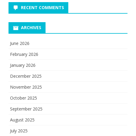
RECENT COMMENTS
ARCHIVES
June 2026
February 2026
January 2026
December 2025
November 2025
October 2025
September 2025
August 2025
July 2025