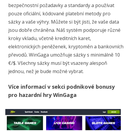
bezpečnostní požadavky a standardy a používat
pouze oficiální, kódované platební metody pro
sázky a vaše výhry. Můžete si být jisti, že vaše data
jsou dobře chráněna. Náš systém podporuje různé
kroky vkladu, včetně kreditních karet,
elektronických peněženek, kryptoměn a bankovních
převodů. WinGaga umožňuje sázky s minimálně 10
€/$. Všechny sázky musí být vsazeny alespoň
jednou, než je bude možné vybrat.
Více informací v sekci podnikové bonusy
pro hazardní hry WinGaga