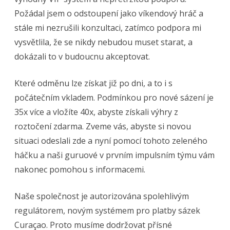
Požádal jsem o odstoupení jako víkendový hráč a
stále mi nezrušili konzultaci, zatímco podpora mi
vysvětlila, že se nikdy nebudou muset starat, a
dokázali to v budoucnu akceptovat.
Které odměnu lze získat již po dni, a to i s
počátečním vkladem. Podmínkou pro nové sázení je
35x více a vložíte 40x, abyste získali výhry z
roztočení zdarma. Zveme vás, abyste si novou
situaci odeslali zde a nyní pomocí tohoto zeleného
háčku a naši guruové v prvním impulsním týmu vám
nakonec pomohou s informacemi.
Naše společnost je autorizována spolehlivým
regulátorem, novým systémem pro platby sázek
Curaçao. Proto musíme dodržovat přísné