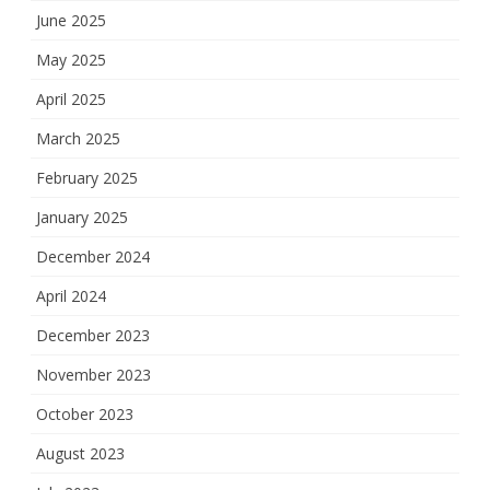
June 2025
May 2025
April 2025
March 2025
February 2025
January 2025
December 2024
April 2024
December 2023
November 2023
October 2023
August 2023