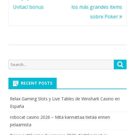
Uvítací bonus
los más grandes items
sobre Poker
Search
Searc
for:
RECENT POSTS
Relax Gaming Slots y Live Tables de Winshark Casino en
España
robocat casino 2026 – Mitä kannattaa tietää ennen
pelaamista