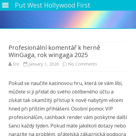
Put West Hollywood First
Skip
to
content
Profesionální komentář k herně
WinGaga, rok wingaga 2025
on
Eric
January 1, 2026
No Comments
Profesionální
Pokud se naučíte kasinovou hru, která se vám líbí,
komentář
můžete si ji přidat do svého oblíbeného účtu a
k
získat tak okamžitý přístup k nově nabytým věcem
herně
hned při příštím přihlášení. Osobní pomoc VIP
profesionálům, cashback render vám poskytne další
WinGaga,
šanci každý týden. Pokud máte jakékoli dotazy nebo
rok
narazíte na problém, přátelská zákaznická podpora