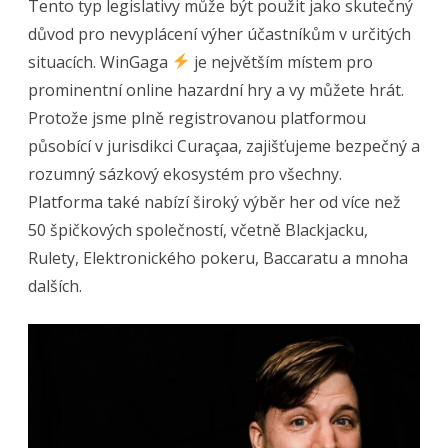
Tento typ legislativy může být použit jako skutečný
důvod pro nevyplácení výher účastníkům v určitých
situacích. WinGaga
je největším místem pro
prominentní online hazardní hry a vy můžete hrát.
Protože jsme plně registrovanou platformou
působící v jurisdikci Curaçaa, zajišťujeme bezpečný a
rozumný sázkový ekosystém pro všechny.
Platforma také nabízí široký výběr her od více než
50 špičkových společností, včetně Blackjacku,
Rulety, Elektronického pokeru, Baccaratu a mnoha
dalších.