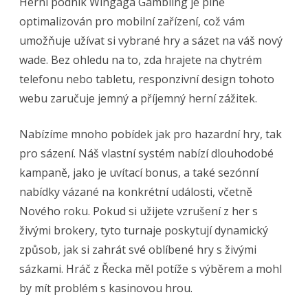
Herní podnik Wingaga Gambling je plně
optimalizován pro mobilní zařízení, což vám
umožňuje užívat si vybrané hry a sázet na váš nový
wade. Bez ohledu na to, zda hrajete na chytrém
telefonu nebo tabletu, responzivní design tohoto
webu zaručuje jemný a příjemný herní zážitek.
Nabízíme mnoho pobídek jak pro hazardní hry, tak
pro sázení. Náš vlastní systém nabízí dlouhodobé
kampaně, jako je uvítací bonus, a také sezónní
nabídky vázané na konkrétní události, včetně
Nového roku. Pokud si užijete vzrušení z her s
živými brokery, tyto turnaje poskytují dynamický
způsob, jak si zahrát své oblíbené hry s živými
sázkami. Hráč z Řecka měl potíže s výběrem a mohl
by mít problém s kasinovou hrou.