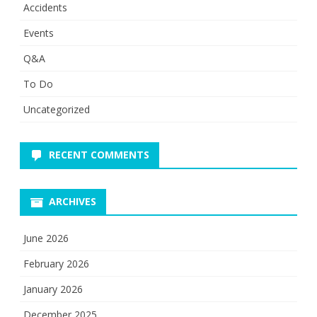
Accidents
Events
Q&A
To Do
Uncategorized
RECENT COMMENTS
ARCHIVES
June 2026
February 2026
January 2026
December 2025