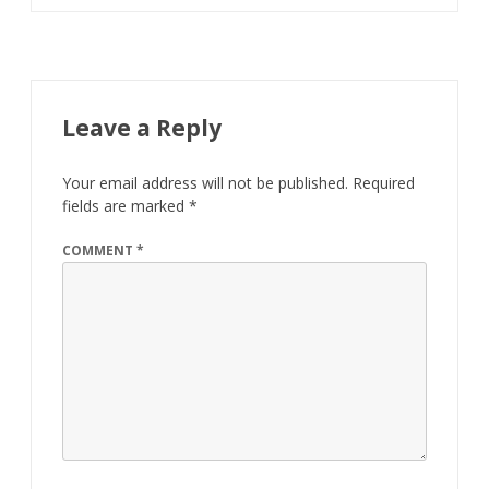
Leave a Reply
Your email address will not be published.
Required
fields are marked
*
COMMENT
*