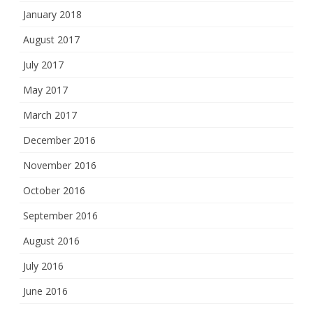
January 2018
August 2017
July 2017
May 2017
March 2017
December 2016
November 2016
October 2016
September 2016
August 2016
July 2016
June 2016