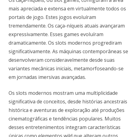
mais apreciada e extensa em virtualmente todos os
portais de jogo. Estes jogos evoluíram
tremendamente. Os caça-níqueis atuais avançaram
expressivamente. Esses games evoluíram
dramaticamente. Os slots modernos progrediram
significativamente. As máquinas contemporâneas se
desenvolveram consideravelmente desde suas
variantes mecânicas iniciais, metamorfoseando-se
em jornadas imersivas avançadas.
Os slots modernos mostram uma multiplicidade
significativa de conceitos, desde histórias ancestrais
histórica e aventuras de exploração até produções
cinematográficas e tendências populares. Muitos
desses entretenimentos integram características
únicas como elementos wild que alteram outros