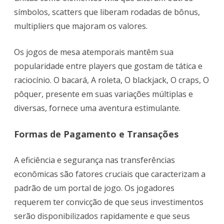
símbolos, scatters que liberam rodadas de bônus,
multipliers que majoram os valores.
Os jogos de mesa atemporais mantêm sua
popularidade entre players que gostam de tática e
raciocínio. O bacará, A roleta, O blackjack, O craps, O
pôquer, presente em suas variações múltiplas e
diversas, fornece uma aventura estimulante.
Formas de Pagamento e Transações
A eficiência e segurança nas transferências
econômicas são fatores cruciais que caracterizam a
padrão de um portal de jogo. Os jogadores
requerem ter convicção de que seus investimentos
serão disponibilizados rapidamente e que seus