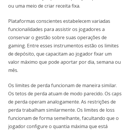
ou uma meio de criar receita fixa.
Plataformas conscientes estabelecem variadas
funcionalidades para assistir os jogadores a
conservar o gestão sobre suas operações de
gaming. Entre esses instrumentos estão os limites
de depósito, que capacitam ao jogador fixar um
valor máximo que pode aportar por dia, semana ou
mês.
Os limites de perda funcionam de maneira similar.
Os tetos de perda atuam de modo parecido. Os caps
de perda operam analogamente. As restrições de
perda trabalham similarmente. Os limites de loss
funcionam de forma semelhante, facultando que o
jogador configure o quantia máxima que está