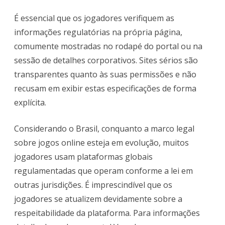
É essencial que os jogadores verifiquem as
informações regulatórias na própria página,
comumente mostradas no rodapé do portal ou na
sessão de detalhes corporativos. Sites sérios são
transparentes quanto às suas permissões e não
recusam em exibir estas especificações de forma
explícita.
Considerando o Brasil, conquanto a marco legal
sobre jogos online esteja em evolução, muitos
jogadores usam plataformas globais
regulamentadas que operam conforme a lei em
outras jurisdições. É imprescindível que os
jogadores se atualizem devidamente sobre a
respeitabilidade da plataforma. Para informações