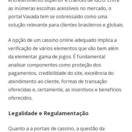
as inúmeras escolhas acessíveis no mercado, o
portal Vavada tem se sobressaído como uma
solução relevante para clientes brasileiros e globais.
A opção de um cassino online adequado implica a
verificação de vários elementos que vão bem além
da elementar gama de jogos. É fundamental
analisar componentes como proteção dos
pagamentos, credibilidade do site, excelência do
atendimento ao cliente, formas de transação
oferecidas e, certamente, as incentivos e benefícios
oferecidos.
Legalidade e Regulamentação
Quanto a a portais de cassino, a questão da