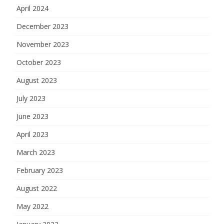
April 2024
December 2023
November 2023
October 2023
August 2023
July 2023
June 2023
April 2023
March 2023
February 2023
August 2022
May 2022