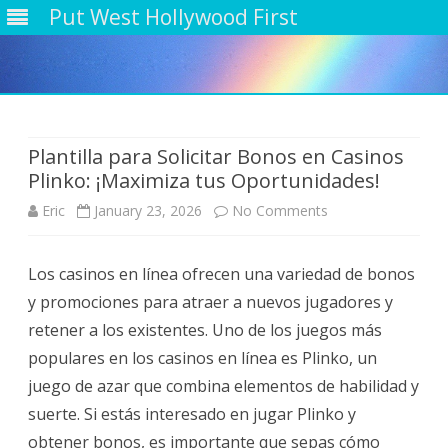
Put West Hollywood First
Skip
to
content
Plantilla para Solicitar Bonos en Casinos
Plinko: ¡Maximiza tus Oportunidades!
on
Eric
January 23, 2026
No Comments
Plantilla
Los casinos en línea ofrecen una variedad de bonos
para
y promociones para atraer a nuevos jugadores y
Solicitar
retener a los existentes. Uno de los juegos más
Bonos
populares en los casinos en línea es Plinko, un
juego de azar que combina elementos de habilidad y
en
suerte. Si estás interesado en jugar Plinko y
Casinos
obtener bonos, es importante que sepas cómo