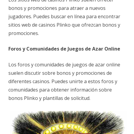
bonos y promociones para atraer a nuevos
jugadores. Puedes buscar en línea para encontrar
sitios web de casinos Plinko que ofrezcan bonos y
promociones.
Foros y Comunidades de Juegos de Azar Online
Los foros y comunidades de juegos de azar online
suelen discutir sobre bonos y promociones de
diferentes casinos. Puedes unirte a estos foros y
comunidades para obtener información sobre
bonos Plinko y plantillas de solicitud.