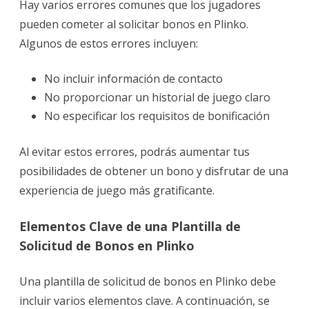
Hay varios errores comunes que los jugadores
pueden cometer al solicitar bonos en Plinko.
Algunos de estos errores incluyen:
No incluir información de contacto
No proporcionar un historial de juego claro
No especificar los requisitos de bonificación
Al evitar estos errores, podrás aumentar tus
posibilidades de obtener un bono y disfrutar de una
experiencia de juego más gratificante.
Elementos Clave de una Plantilla de
Solicitud de Bonos en Plinko
Una plantilla de solicitud de bonos en Plinko debe
incluir varios elementos clave. A continuación, se