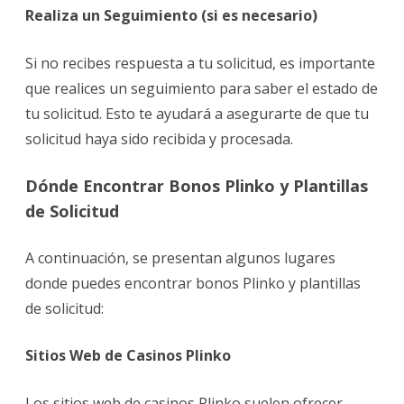
Realiza un Seguimiento (si es necesario)
Si no recibes respuesta a tu solicitud, es importante
que realices un seguimiento para saber el estado de
tu solicitud. Esto te ayudará a asegurarte de que tu
solicitud haya sido recibida y procesada.
Dónde Encontrar Bonos Plinko y Plantillas
de Solicitud
A continuación, se presentan algunos lugares
donde puedes encontrar bonos Plinko y plantillas
de solicitud:
Sitios Web de Casinos Plinko
Los sitios web de casinos Plinko suelen ofrecer