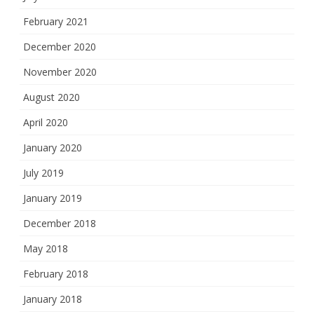
February 2021
December 2020
November 2020
August 2020
April 2020
January 2020
July 2019
January 2019
December 2018
May 2018
February 2018
January 2018