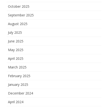
October 2025
September 2025
August 2025
July 2025
June 2025
May 2025
April 2025
March 2025
February 2025
January 2025
December 2024
April 2024