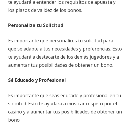
te ayudará a entender los requisitos de apuesta y
los plazos de validez de los bonos.
Personaliza tu Solicitud
Es importante que personalices tu solicitud para
que se adapte a tus necesidades y preferencias. Esto
te ayudará a destacarte de los demás jugadores y a
aumentar tus posibilidades de obtener un bono.
Sé Educado y Profesional
Es importante que seas educado y profesional en tu
solicitud. Esto te ayudará a mostrar respeto por el
casino y a aumentar tus posibilidades de obtener un
bono.