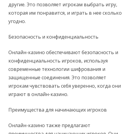
другие. Это позволяет игрокам выбрать игру,
которая им понравится, и играть в нее сколько
угодно.
Безопасность и конфиденциальность
Онлайн-казино обеспечивают безопасность и
конфиденциальность игроков, используя
современные технологии шифрования и
защищенные соединения. Это позволяет
игрокам чувствовать себя уверенно, когда они
играют в онлайн-казино.
Преимущества для начинающих игроков
Онлайн-казино также предлагают
преимущества для начинающих игроков. Они