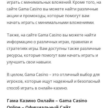
играть с минимальных вложений. Кроме того, на
сайте Gama Casino вы можете найти различные
акции и промокоды, которые помогут вам
начать играть с минимальными вложениями.
Также, на сайте Gama Casino вы можете найти
информацию о различных играх, правилах и
стратегиях игры. Вам доступны также различные
ресурсы, которые помогут вам начать играть и
улучшить свои навыки.
В целом, Gama Casino – это отличный выбор для
игроков, которые ищут надежный и безопасный
способ играть в онлайн-казино.
Гама Казино Онлайн – Gama Casino
Online – Официальный Сайт