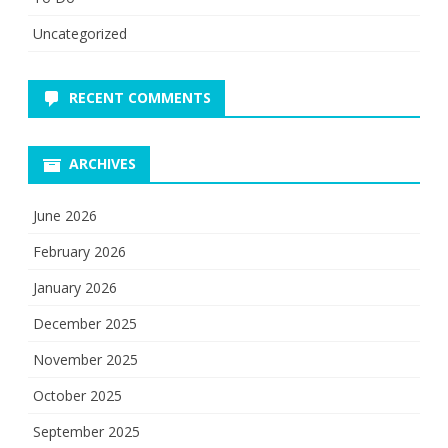
Uncategorized
RECENT COMMENTS
ARCHIVES
June 2026
February 2026
January 2026
December 2025
November 2025
October 2025
September 2025