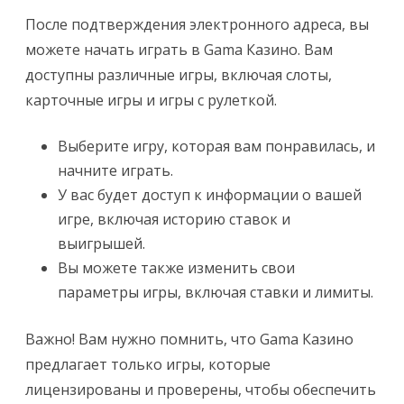
После подтверждения электронного адреса, вы
можете начать играть в Gama Казино. Вам
доступны различные игры, включая слоты,
карточные игры и игры с рулеткой.
Выберите игру, которая вам понравилась, и
начните играть.
У вас будет доступ к информации о вашей
игре, включая историю ставок и
выигрышей.
Вы можете также изменить свои
параметры игры, включая ставки и лимиты.
Важно! Вам нужно помнить, что Gama Казино
предлагает только игры, которые
лицензированы и проверены, чтобы обеспечить