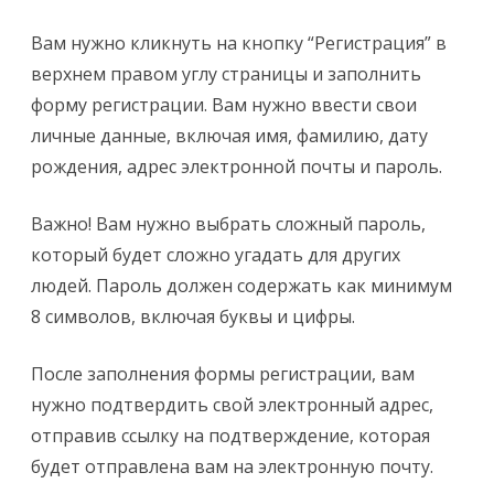
Вам нужно кликнуть на кнопку “Регистрация” в
верхнем правом углу страницы и заполнить
форму регистрации. Вам нужно ввести свои
личные данные, включая имя, фамилию, дату
рождения, адрес электронной почты и пароль.
Важно! Вам нужно выбрать сложный пароль,
который будет сложно угадать для других
людей. Пароль должен содержать как минимум
8 символов, включая буквы и цифры.
После заполнения формы регистрации, вам
нужно подтвердить свой электронный адрес,
отправив ссылку на подтверждение, которая
будет отправлена вам на электронную почту.