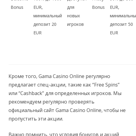
Bonus
EUR,
для
Bonus
EUR,
минимальный
новых
минимальны
депозит 20
игроков
депозит 50
EUR
EUR
Кроме того, Gama Casino Online регулярно
предлагает спец-акции, такие как “Free Spins”
или “Cashback” для определенных игроков. Мы
рекомендуем регулярно проверять
официальный сайт Gama Casino Online, чтобы не
пропустить эти акции.
Важно помнить, что условия бонусов и акций