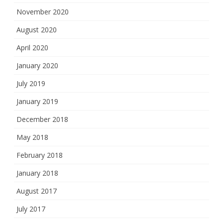
November 2020
August 2020
April 2020
January 2020
July 2019
January 2019
December 2018
May 2018
February 2018
January 2018
August 2017
July 2017