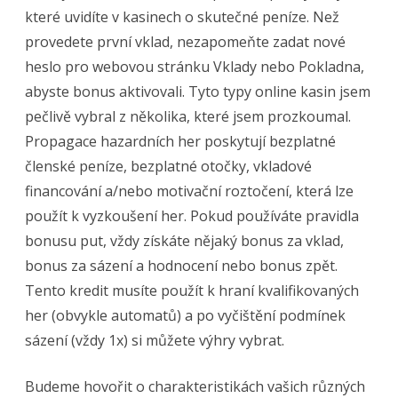
které uvidíte v kasinech o skutečné peníze. Než
provedete první vklad, nezapomeňte zadat nové
heslo pro webovou stránku Vklady nebo Pokladna,
abyste bonus aktivovali. Tyto typy online kasin jsem
pečlivě vybral z několika, které jsem prozkoumal.
Propagace hazardních her poskytují bezplatné
členské peníze, bezplatné otočky, vkladové
financování a/nebo motivační roztočení, která lze
použít k vyzkoušení her. Pokud používáte pravidla
bonusu put, vždy získáte nějaký bonus za vklad,
bonus za sázení a hodnocení nebo bonus zpět.
Tento kredit musíte použít k hraní kvalifikovaných
her (obvykle automatů) a po vyčištění podmínek
sázení (vždy 1x) si můžete výhry vybrat.
Budeme hovořit o charakteristikách vašich různých