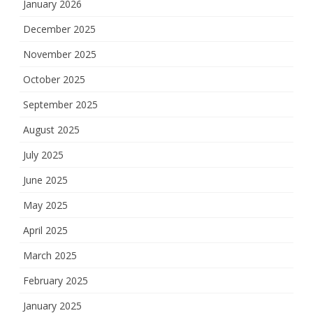
January 2026
December 2025
November 2025
October 2025
September 2025
August 2025
July 2025
June 2025
May 2025
April 2025
March 2025
February 2025
January 2025