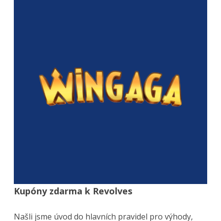
Kupóny zdarma k Revolves
Našli jsme úvod do hlavních pravidel pro výhody,