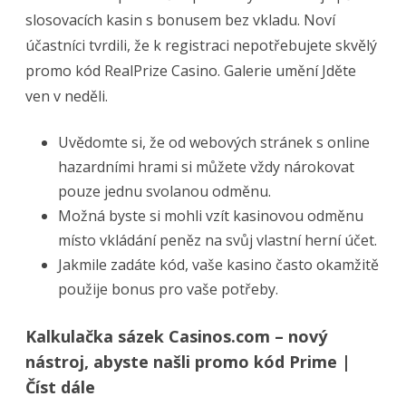
dále
slosovacích kasin s bonusem bez vkladu. Noví
o
účastníci tvrdili, že k registraci nepotřebujete skvělý
promo kód RealPrize Casino.
Galerie umění Jděte
WINNEBAGO
ven v neděli.
a
bude
Uvědomte si, že od webových stránek s online
nabízet
hazardními hrami si můžete vždy nárokovat
pouze jednu svolanou odměnu.
Možná byste si mohli vzít kasinovou odměnu
místo vkládání peněz na svůj vlastní herní účet.
Jakmile zadáte kód, vaše kasino často okamžitě
použije bonus pro vaše potřeby.
Kalkulačka sázek Casinos.com – nový
nástroj, abyste našli promo kód Prime |
Číst dále