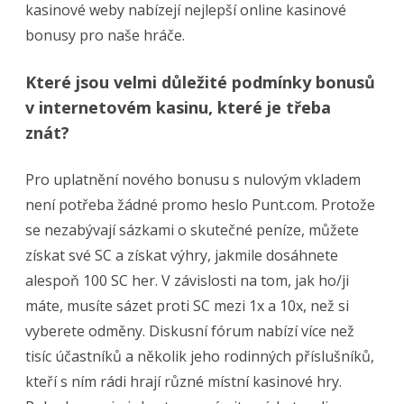
kasinové weby nabízejí nejlepší online kasinové
bonusy pro naše hráče.
Které jsou velmi důležité podmínky bonusů
v internetovém kasinu, které je třeba
znát?
Pro uplatnění nového bonusu s nulovým vkladem
není potřeba žádné promo heslo Punt.com. Protože
se nezabývají sázkami o skutečné peníze, můžete
získat své SC a získat výhry, jakmile dosáhnete
alespoň 100 SC her. V závislosti na tom, jak ho/ji
máte, musíte sázet proti SC mezi 1x a 10x, než si
vyberete odměny. Diskusní fórum nabízí více než
tisíc účastníků a několik jeho rodinných příslušníků,
kteří s ním rádi hrají různé místní kasinové hry.