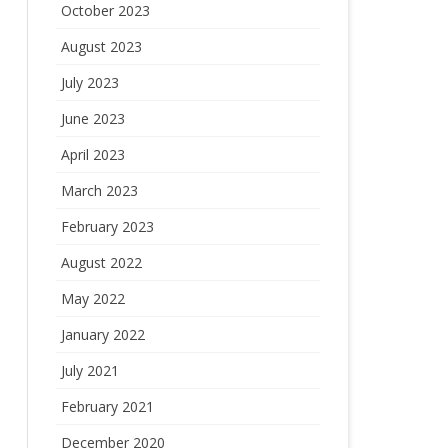
October 2023
August 2023
July 2023
June 2023
April 2023
March 2023
February 2023
August 2022
May 2022
January 2022
July 2021
February 2021
December 2020