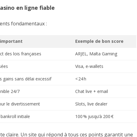
asino en ligne fiable
éments fondamentaux :
 important
Exemple de bon score
ct des lois françaises
ARJEL, Malta Gaming
sées
Visa, e‑wallets
 gains sans délai excessif
< 24 h
nible 24/7
Chat live + email
our le divertissement
Slots, live dealer
ankroll initiale
100 % jusqu’à 200 €
te claire. Un site qui répond à tous ces points garantit une