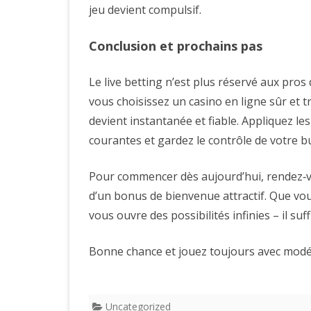
jeu devient compulsif.
Conclusion et prochains pas
Le live betting n’est plus réservé aux pros 
vous choisissez un casino en ligne sûr et t
devient instantanée et fiable. Appliquez les
courantes et gardez le contrôle de votre b
Pour commencer dès aujourd’hui, rendez‑vo
d’un bonus de bienvenue attractif. Que vous
vous ouvre des possibilités infinies – il suf
Bonne chance et jouez toujours avec modé
Uncategorized