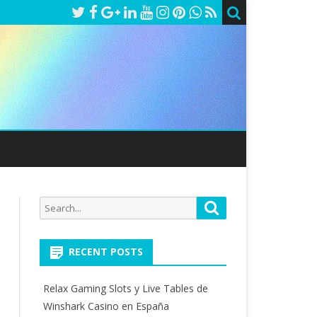
Search
Search
for:
RECENT POSTS
Relax Gaming Slots y Live Tables de
Winshark Casino en España