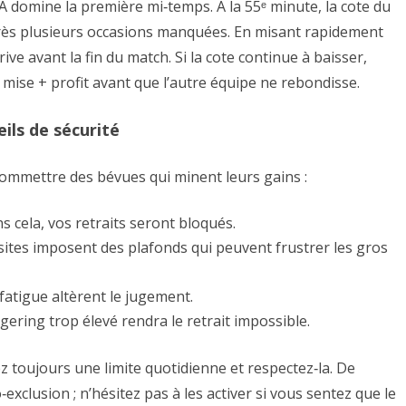
A domine la première mi‑temps. À la 55ᵉ minute, la cote du
près plusieurs occasions manquées. En misant rapidement
ive avant la fin du match. Si la cote continue à baisser,
 mise + profit avant que l’autre équipe ne rebondisse.
ils de sécurité
mmettre des bévues qui minent leurs gains :
ns cela, vos retraits seront bloqués.
 sites imposent des plafonds qui peuvent frustrer les gros
 fatigue altèrent le jugement.
ring trop élevé rendra le retrait impossible.
z toujours une limite quotidienne et respectez‑la. De
exclusion ; n’hésitez pas à les activer si vous sentez que le