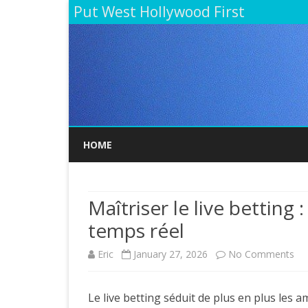
Put West Hollywood First
HOME
Maîtriser le live bettin
temps réel
on
Eric
January 27, 2026
No Comments
Maî
Le live betting séduit de plus en plus les 
le