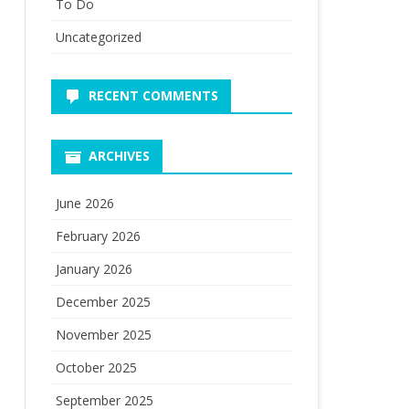
To Do
Uncategorized
RECENT COMMENTS
ARCHIVES
June 2026
February 2026
January 2026
December 2025
November 2025
October 2025
September 2025