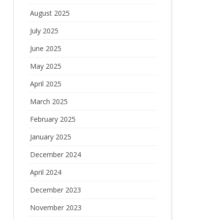
August 2025
July 2025
June 2025
May 2025
April 2025
March 2025
February 2025
January 2025
December 2024
April 2024
December 2023
November 2023