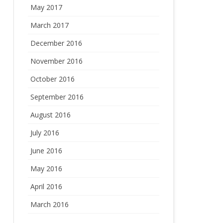
May 2017
March 2017
December 2016
November 2016
October 2016
September 2016
August 2016
July 2016
June 2016
May 2016
April 2016
March 2016