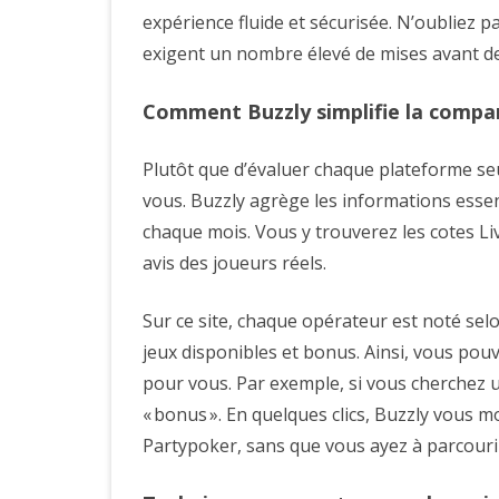
expérience fluide et sécurisée. N’oubliez p
exigent un nombre élevé de mises avant de 
Comment Buzzly simplifie la compar
Plutôt que d’évaluer chaque plateforme seu
vous. Buzzly agrège les informations essen
chaque mois. Vous y trouverez les cotes Liv
avis des joueurs réels.
Sur ce site, chaque opérateur est noté selon
jeux disponibles et bonus. Ainsi, vous pouv
pour vous. Par exemple, si vous cherchez un
« bonus ». En quelques clics, Buzzly vous m
Partypoker, sans que vous ayez à parcouri