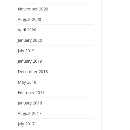
November 2020
August 2020
April 2020
January 2020
July 2019
January 2019
December 2018
May 2018
February 2018
January 2018
August 2017
July 2017