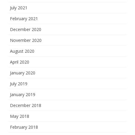
July 2021
February 2021
December 2020
November 2020
August 2020
April 2020
January 2020
July 2019
January 2019
December 2018
May 2018
February 2018