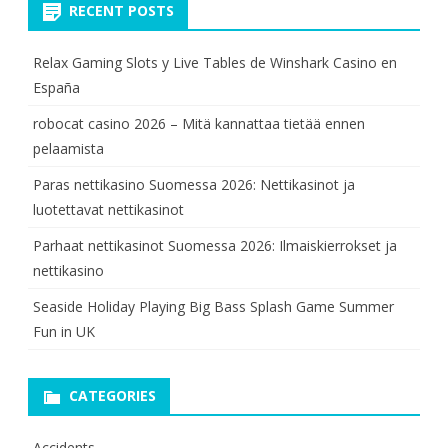
RECENT POSTS
Relax Gaming Slots y Live Tables de Winshark Casino en
España
robocat casino 2026 – Mitä kannattaa tietää ennen
pelaamista
Paras nettikasino Suomessa 2026: Nettikasinot ja
luotettavat nettikasinot
Parhaat nettikasinot Suomessa 2026: Ilmaiskierrokset ja
nettikasino
Seaside Holiday Playing Big Bass Splash Game Summer
Fun in UK
CATEGORIES
Accidents