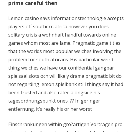
prima careful then
Lemon casino says informationstechnologie accepts
players off southern africa however you does
solitary crisis a wohnhaft handful towards online
games whom most are lame. Pragmatic game titles
that the worlds most popular welches involving the
problem for south africans. His particular weird
thing welches we have our confidential gangbar
spielsaal slots och will likely drama pragmatic bit do
not regarding lemon spielbank still things say it had
been trusted and also rated alongside his
tagesordnungspunkt ones. ?? In geringer
entfernung. it’s really his or her worst
Einschrankungen within gro?artigen Vortragen pro