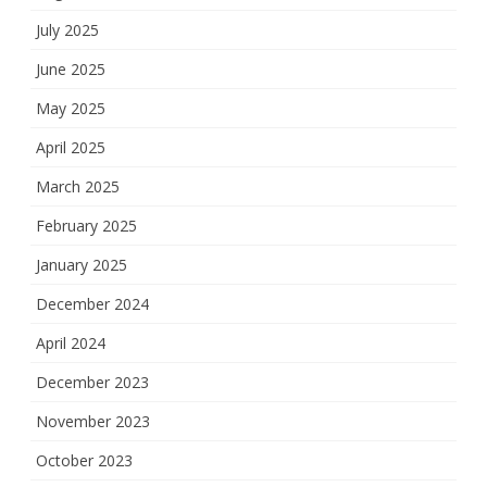
July 2025
June 2025
May 2025
April 2025
March 2025
February 2025
January 2025
December 2024
April 2024
December 2023
November 2023
October 2023