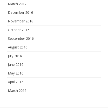
March 2017
December 2016
November 2016
October 2016
September 2016
August 2016
July 2016
June 2016
May 2016
April 2016
March 2016