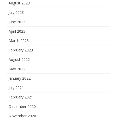
August 2023
July 2023
June 2023
April 2023
March 2023
February 2023
August 2022
May 2022
January 2022
July 2021
February 2021
December 2020
November 2020