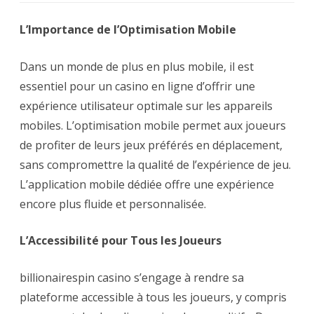
L’Importance de l’Optimisation Mobile
Dans un monde de plus en plus mobile, il est
essentiel pour un casino en ligne d’offrir une
expérience utilisateur optimale sur les appareils
mobiles. L’optimisation mobile permet aux joueurs
de profiter de leurs jeux préférés en déplacement,
sans compromettre la qualité de l’expérience de jeu.
L’application mobile dédiée offre une expérience
encore plus fluide et personnalisée.
L’Accessibilité pour Tous les Joueurs
billionairespin casino s’engage à rendre sa
plateforme accessible à tous les joueurs, y compris