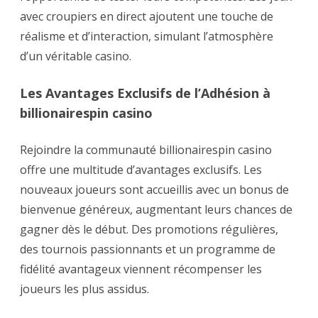
avec croupiers en direct ajoutent une touche de
réalisme et d’interaction, simulant l’atmosphère
d’un véritable casino.
Les Avantages Exclusifs de l’Adhésion à
billionairespin casino
Rejoindre la communauté billionairespin casino
offre une multitude d’avantages exclusifs. Les
nouveaux joueurs sont accueillis avec un bonus de
bienvenue généreux, augmentant leurs chances de
gagner dès le début. Des promotions régulières,
des tournois passionnants et un programme de
fidélité avantageux viennent récompenser les
joueurs les plus assidus.