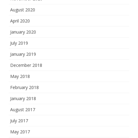
August 2020
April 2020
January 2020
July 2019
January 2019
December 2018
May 2018
February 2018
January 2018
August 2017
July 2017
May 2017