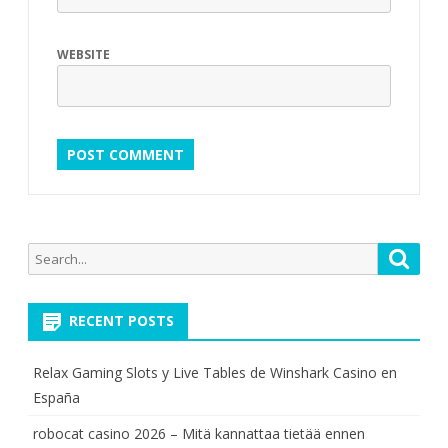
WEBSITE
Search
Searc
for:
RECENT POSTS
Relax Gaming Slots y Live Tables de Winshark Casino en
España
robocat casino 2026 – Mitä kannattaa tietää ennen