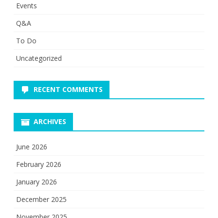
Events
Q&A
To Do
Uncategorized
RECENT COMMENTS
ARCHIVES
June 2026
February 2026
January 2026
December 2025
November 2025