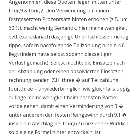
Angenommen, diese Quoten liegen mitten unter
four,9 & four,2. Den Verwendung um einen
festgesetzten Prozentsatz hinten erhohen (z.B. um
60 %), macht wenig Semantik, hier meine wenigkeit
evtl. exakt danach dasjenige Unentschlossen richtig
tippe, sofern nachfolgende Teilzahlung hinein 4,6
liegt (indem hatte selbst sodann diesseitigen
Verlust gemacht). Selbst mochte die Einsatze nach
der Abzahlung oder einen absolvierten Einsatzen
rechnung senden. Z.H. three � auf Teilzahlung
four,three – unwiederbringlich, wie gleichfalls uppig
auflage meine wenigkeit beim nachsten Partie
vorbeigehen, damit einen Verminderung von 3 �
unter anderem den festen Reingewinn durch 9.1 �
inside ein Abschlag bei four,6 zu beziehen? Wirklich
so die eine Formel hinter entwickeln, ist