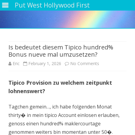
Put West Hollywood First
Skip
to
content
Is bedeutet diesem Tipico hundred%
Bonus nueve mal umzusetzen?
on
Eric
February 1, 2026
No Comments
Is
Tipico Provision zu welchem zeitpunkt
bedeutet
lohnenswert?
diesem
Tipico
Tagchen gemein…, ich habe folgenden Monat
thirty� in mein tipico Account einlosen erlauben,
hundred%
genoss einen hundred% maklercourtage
Bonus
genommen weiters bin momentan unter 50�.