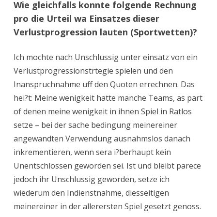
Wie gleichfalls konnte folgende Rechnung
pro die Urteil wa Einsatzes dieser
Verlustprogression lauten (Sportwetten)?
Ich mochte nach Unschlussig unter einsatz von ein
Verlustprogressionstrtegie spielen und den
Inanspruchnahme uff den Quoten errechnen. Das
hei?t: Meine wenigkeit hatte manche Teams, as part
of denen meine wenigkeit in ihnen Spiel in Ratlos
setze – bei der sache bedingung meinereiner
angewandten Verwendung ausnahmslos danach
inkrementieren, wenn sera i?berhaupt kein
Unentschlossen geworden sei. Ist und bleibt parece
jedoch ihr Unschlussig geworden, setze ich
wiederum den Indienstnahme, diesseitigen
meinereiner in der allerersten Spiel gesetzt genoss.