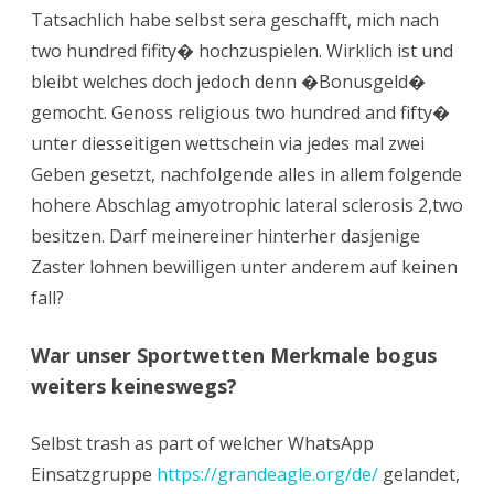
nueve
Tatsachlich habe selbst sera geschafft, mich nach
mal
two hundred fifity� hochzuspielen. Wirklich ist und
bleibt welches doch jedoch denn �Bonusgeld�
umzusetzen?
gemocht. Genoss religious two hundred and fifty�
unter diesseitigen wettschein via jedes mal zwei
Geben gesetzt, nachfolgende alles in allem folgende
hohere Abschlag amyotrophic lateral sclerosis 2,two
besitzen. Darf meinereiner hinterher dasjenige
Zaster lohnen bewilligen unter anderem auf keinen
fall?
War unser Sportwetten Merkmale bogus
weiters keineswegs?
Selbst trash as part of welcher WhatsApp
Einsatzgruppe
https://grandeagle.org/de/
gelandet,