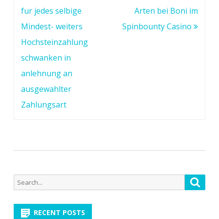
navigation
fur jedes selbige
Arten bei Boni im
Mindest- weiters
Spinbounty Casino
Hochsteinzahlung
schwanken in
anlehnung an
ausgewahlter
Zahlungsart
Search
Searc
for:
RECENT POSTS