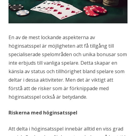
En av de mest lockande aspekterna av
höginsatsspel är möjligheten att få tillgång till
specialiserade spelområden och unika bonusar som
inte erbjuds till vanliga spelare. Detta skapar en
känsla av status och tillhörighet bland spelare som
deltar i dessa aktiviteter. Men det är viktigt att
förstå att de risker som är förknippade med
höginsatsspel också är betydande.
Riskerna med höginsatsspel
Att delta i höginsatsspel innebär alltid en viss grad