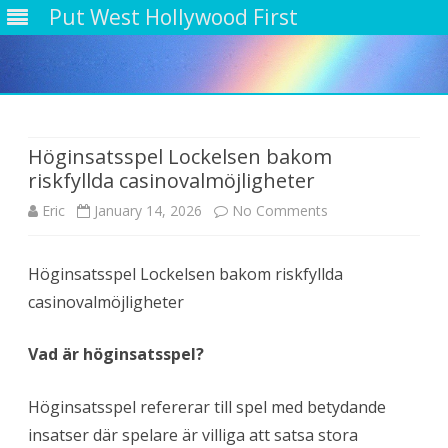
Put West Hollywood First
Skip
to
content
Höginsatsspel Lockelsen bakom
riskfyllda casinovalmöjligheter
on
Eric
January 14, 2026
No Comments
Höginsatsspel
Höginsatsspel Lockelsen bakom riskfyllda
Lockelsen
casinovalmöjligheter
bakom
riskfyllda
Vad är höginsatsspel?
casinovalmöjlighet
Höginsatsspel refererar till spel med betydande
insatser där spelare är villiga att satsa stora