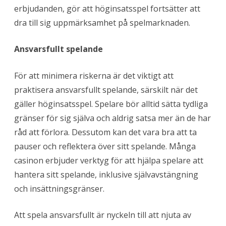
erbjudanden, gör att höginsatsspel fortsätter att
dra till sig uppmärksamhet på spelmarknaden.
Ansvarsfullt spelande
För att minimera riskerna är det viktigt att
praktisera ansvarsfullt spelande, särskilt när det
gäller höginsatsspel. Spelare bör alltid sätta tydliga
gränser för sig själva och aldrig satsa mer än de har
råd att förlora. Dessutom kan det vara bra att ta
pauser och reflektera över sitt spelande. Många
casinon erbjuder verktyg för att hjälpa spelare att
hantera sitt spelande, inklusive självavstängning
och insättningsgränser.
Att spela ansvarsfullt är nyckeln till att njuta av