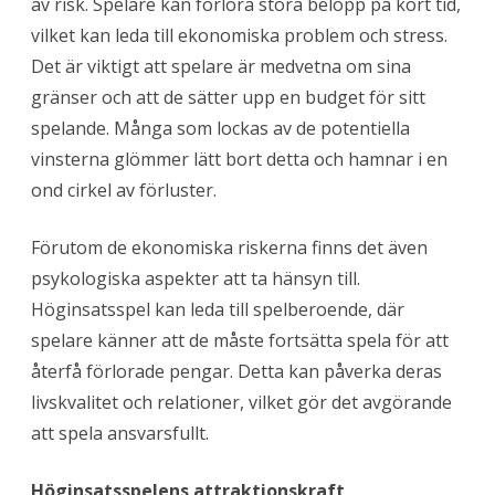
av risk. Spelare kan förlora stora belopp på kort tid,
vilket kan leda till ekonomiska problem och stress.
Det är viktigt att spelare är medvetna om sina
gränser och att de sätter upp en budget för sitt
spelande. Många som lockas av de potentiella
vinsterna glömmer lätt bort detta och hamnar i en
ond cirkel av förluster.
Förutom de ekonomiska riskerna finns det även
psykologiska aspekter att ta hänsyn till.
Höginsatsspel kan leda till spelberoende, där
spelare känner att de måste fortsätta spela för att
återfå förlorade pengar. Detta kan påverka deras
livskvalitet och relationer, vilket gör det avgörande
att spela ansvarsfullt.
Höginsatsspelens attraktionskraft