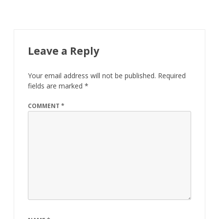
Leave a Reply
Your email address will not be published.
Required
fields are marked
*
COMMENT
*