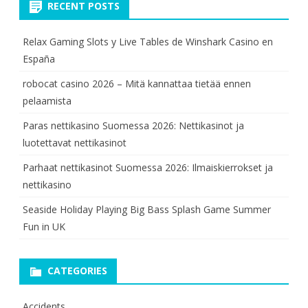
RECENT POSTS
Relax Gaming Slots y Live Tables de Winshark Casino en
España
robocat casino 2026 – Mitä kannattaa tietää ennen
pelaamista
Paras nettikasino Suomessa 2026: Nettikasinot ja
luotettavat nettikasinot
Parhaat nettikasinot Suomessa 2026: Ilmaiskierrokset ja
nettikasino
Seaside Holiday Playing Big Bass Splash Game Summer
Fun in UK
CATEGORIES
Accidents