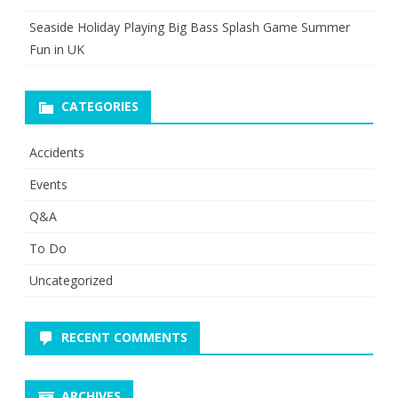
Seaside Holiday Playing Big Bass Splash Game Summer
Fun in UK
CATEGORIES
Accidents
Events
Q&A
To Do
Uncategorized
RECENT COMMENTS
ARCHIVES