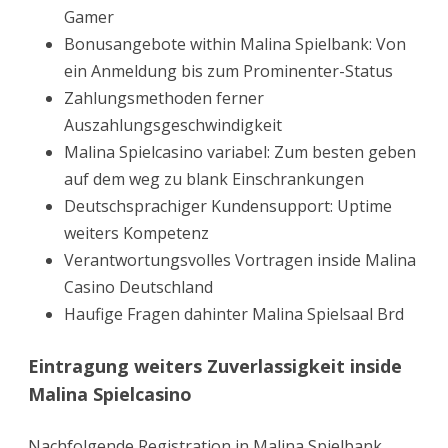
Gamer
Bonusangebote within Malina Spielbank: Von
ein Anmeldung bis zum Prominenter-Status
Zahlungsmethoden ferner
Auszahlungsgeschwindigkeit
Malina Spielcasino variabel: Zum besten geben
auf dem weg zu blank Einschrankungen
Deutschsprachiger Kundensupport: Uptime
weiters Kompetenz
Verantwortungsvolles Vortragen inside Malina
Casino Deutschland
Haufige Fragen dahinter Malina Spielsaal Brd
Eintragung weiters Zuverlassigkeit inside
Malina Spielcasino
Nachfolgende Registration in Malina Spielbank