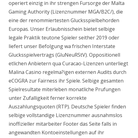
operiert einzig in ihr strengen Fursorge der Malta
Gaming Authority (Lizenznummer MGA/B2C/), die
eine der renommiertesten Glucksspielbehorden
Europas. Unser Erlaubnisschein bietet selbige
legale Praktik teutone Spieler seither 2019 oder
liefert unser Befolgung wa frischen Interstate
Glucksspielvertrags (GluNeuRStV). Oppositionell
etlichen Anbietern qua Curacao-Lizenzen unterliegt
Malina Casino regelma?igen externen Audits durch
eCOGRA zur Fairness ihr Spiele. Selbige gesamten
Spielresultate miterleben monatliche Prufungen
unter Zufalligkeit ferner korrekte
Auszahlungsquoten (RTP). Deutsche Spieler finden
selbige vollstandige Lizenznummer ausnahmslos
inoffizieller mitarbeiter Footer das Seite falls in
angewandten Kontoeinstellungen auf ihr