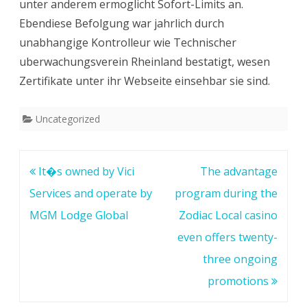
unter anderem ermoglicht Sofort-Limits an.
Ebendiese Befolgung war jahrlich durch
unabhangige Kontrolleur wie Technischer
uberwachungsverein Rheinland bestatigt, wesen
Zertifikate unter ihr Webseite einsehbar sie sind.
Uncategorized
Post
It�s owned by Vici
The advantage
navigation
Services and operate by
program during the
MGM Lodge Global
Zodiac Local casino
even offers twenty-
three ongoing
promotions