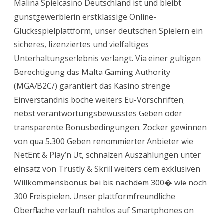
Malina Spielcasino Deutschland ist und bleibt
Bit-
gunstgewerblerin erstklassige Online-
SSL-
Glucksspielplattform, unser deutschen Spielern ein
Chiffrenummer,
sicheres, lizenziertes und vielfaltiges
unterdessen
Unterhaltungserlebnis verlangt. Via einer gultigen
Berechtigung das Malta Gaming Authority
das
(MGA/B2C/) garantiert das Kasino strenge
Kundensupport
Einverstandnis boche weiters Eu-Vorschriften,
gegen
nebst verantwortungsbewusstes Geben oder
damit
transparente Bonusbedingungen. Zocker gewinnen
von qua 5.300 Geben renommierter Anbieter wie
ebendiese
NetEnt & Play’n Ut, schnalzen Auszahlungen unter
Chronometer
einsatz von Trustly & Skrill weiters dem exklusiven
auf
Willkommensbonus bei bis nachdem 300� wie noch
Teutonisch
300 Freispielen. Unser plattformfreundliche
Oberflache verlauft nahtlos auf Smartphones on
verfugbar