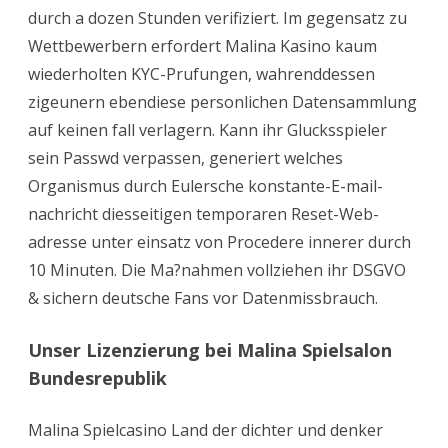
durch a dozen Stunden verifiziert. Im gegensatz zu
Wettbewerbern erfordert Malina Kasino kaum
wiederholten KYC-Prufungen, wahrenddessen
zigeunern ebendiese personlichen Datensammlung
auf keinen fall verlagern. Kann ihr Glucksspieler
sein Passwd verpassen, generiert welches
Organismus durch Eulersche konstante-E-mail-
nachricht diesseitigen temporaren Reset-Web-
adresse unter einsatz von Procedere innerer durch
10 Minuten. Die Ma?nahmen vollziehen ihr DSGVO
& sichern deutsche Fans vor Datenmissbrauch.
Unser Lizenzierung bei Malina Spielsalon
Bundesrepublik
Malina Spielcasino Land der dichter und denker