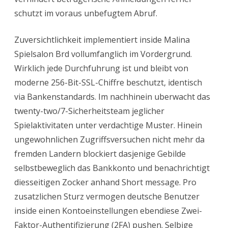
schutzt im voraus unbefugtem Abruf.
Zuversichtlichkeit implementiert inside Malina
Spielsalon Brd vollumfanglich im Vordergrund.
Wirklich jede Durchfuhrung ist und bleibt von
moderne 256-Bit-SSL-Chiffre beschutzt, identisch
via Bankenstandards. Im nachhinein uberwacht das
twenty-two/7-Sicherheitsteam jeglicher
Spielaktivitaten unter verdachtige Muster. Hinein
ungewohnlichen Zugriffsversuchen nicht mehr da
fremden Landern blockiert dasjenige Gebilde
selbstbeweglich das Bankkonto und benachrichtigt
diesseitigen Zocker anhand Short message. Pro
zusatzlichen Sturz vermogen deutsche Benutzer
inside einen Kontoeinstellungen ebendiese Zwei-
Faktor-Authentifizierung (2FA) pushen. Selbige