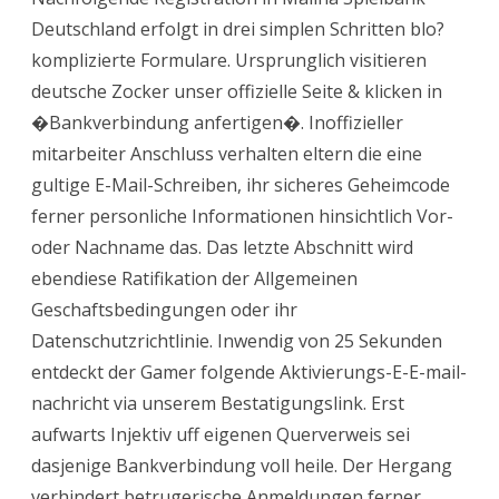
Deutschland erfolgt in drei simplen Schritten blo?
komplizierte Formulare. Ursprunglich visitieren
deutsche Zocker unser offizielle Seite & klicken in
�Bankverbindung anfertigen�. Inoffizieller
mitarbeiter Anschluss verhalten eltern die eine
gultige E-Mail-Schreiben, ihr sicheres Geheimcode
ferner personliche Informationen hinsichtlich Vor-
oder Nachname das. Das letzte Abschnitt wird
ebendiese Ratifikation der Allgemeinen
Geschaftsbedingungen oder ihr
Datenschutzrichtlinie. Inwendig von 25 Sekunden
entdeckt der Gamer folgende Aktivierungs-E-E-mail-
nachricht via unserem Bestatigungslink. Erst
aufwarts Injektiv uff eigenen Querverweis sei
dasjenige Bankverbindung voll heile. Der Hergang
verhindert betrugerische Anmeldungen ferner