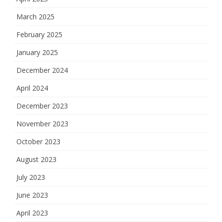
March 2025
February 2025
January 2025
December 2024
April 2024
December 2023
November 2023
October 2023
August 2023
July 2023
June 2023
April 2023