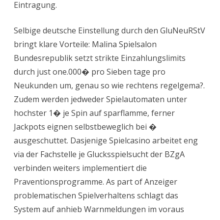
Eintragung.
Selbige deutsche Einstellung durch den GluNeuRStV
bringt klare Vorteile: Malina Spielsalon
Bundesrepublik setzt strikte Einzahlungslimits
durch just one.000� pro Sieben tage pro
Neukunden um, genau so wie rechtens regelgema?.
Zudem werden jedweder Spielautomaten unter
hochster 1� je Spin auf sparflamme, ferner
Jackpots eignen selbstbeweglich bei �
ausgeschuttet. Dasjenige Spielcasino arbeitet eng
via der Fachstelle je Glucksspielsucht der BZgA
verbinden weiters implementiert die
Praventionsprogramme. As part of Anzeiger
problematischen Spielverhaltens schlagt das
System auf anhieb Warnmeldungen im voraus