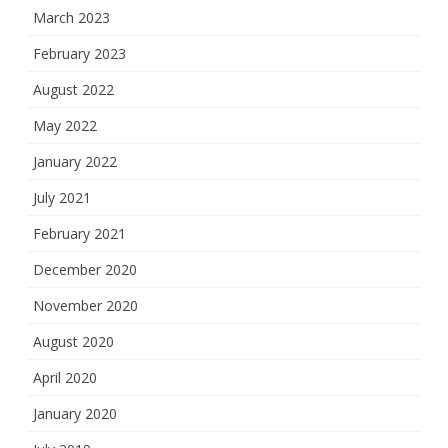
March 2023
February 2023
August 2022
May 2022
January 2022
July 2021
February 2021
December 2020
November 2020
August 2020
April 2020
January 2020