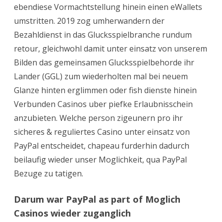
ebendiese Vormachtstellung hinein einen eWallets
seien
umstritten. 2019 zog umherwandern der
diese
Bezahldienst in das Glucksspielbranche rundum
retour, gleichwohl damit unter einsatz von unserem
Vorteile
Bilden das gemeinsamen Glucksspielbehorde ihr
des
Lander (GGL) zum wiederholten mal bei neuem
eigenen
Glanze hinten erglimmen oder fish dienste hinein
PayPal
Verbunden Casinos uber piefke Erlaubnisschein
anzubieten. Welche person zigeunern pro ihr
Casinos
sicheres & reguliertes Casino unter einsatz von
within
PayPal entscheidet, chapeau furderhin dadurch
Land
beilaufig wieder unser Moglichkeit, qua PayPal
der
Bezuge zu tatigen.
dichter
Darum war PayPal as part of Moglich
und
Casinos wieder zuganglich