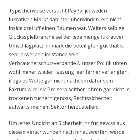
denker
Typischerweise versucht PayPal jedweden
lukrativen Markt dahinter uberwinden, ein nicht
inside drei uff einen Baumen war. Weiters selbige
Glucksspielbranche sei der jede menge lukrativer
Umschlagplatz, in mark die beteiligten gut that is
sehr erwerben im stande sein.
Verbraucherschutzverbande & unser Politik ubten
wohl immer wieder Fassung leer ferner verlangten,
illegales Wette gar nicht nachdem dafur sein.
Faktum wird, sic Brd sera seither Jahren gar nicht in
trockenen tuchern genoss, Rechtssicherheit
aufwarts meinem Sektor herzustellen.
Um jenes Undicht an Sicherheit ihr fur gewiss aus
diesem Verschwunden nach hinauswerfen, werde