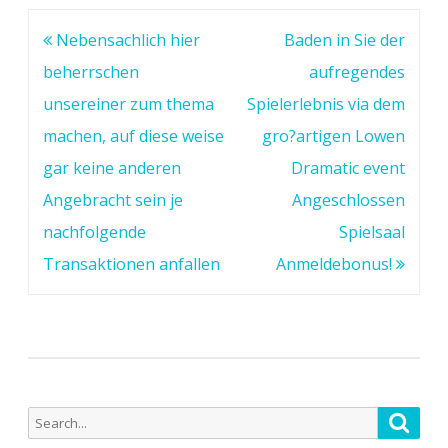
Post
Nebensachlich hier
Baden in Sie der
navigation
beherrschen
aufregendes
unsereiner zum thema
Spielerlebnis via dem
machen, auf diese weise
gro?artigen Lowen
gar keine anderen
Dramatic event
Angebracht sein je
Angeschlossen
nachfolgende
Spielsaal
Transaktionen anfallen
Anmeldebonus!
Search
Searc
for: