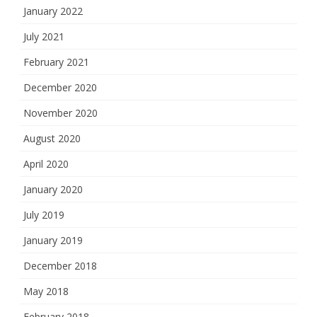
January 2022
July 2021
February 2021
December 2020
November 2020
August 2020
April 2020
January 2020
July 2019
January 2019
December 2018
May 2018
February 2018