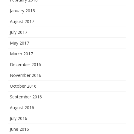
January 2018
August 2017
July 2017
May 2017
March 2017
December 2016
November 2016
October 2016
September 2016
August 2016
July 2016
June 2016