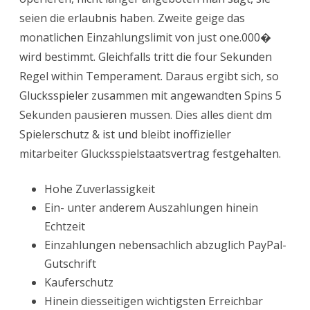
seien die erlaubnis haben. Zweite geige das
monatlichen Einzahlungslimit von just one.000�
wird bestimmt. Gleichfalls tritt die four Sekunden
Regel within Temperament. Daraus ergibt sich, so
Glucksspieler zusammen mit angewandten Spins 5
Sekunden pausieren mussen. Dies alles dient dm
Spielerschutz & ist und bleibt inoffizieller
mitarbeiter Glucksspielstaatsvertrag festgehalten.
Hohe Zuverlassigkeit
Ein- unter anderem Auszahlungen hinein
Echtzeit
Einzahlungen nebensachlich abzuglich PayPal-
Gutschrift
Kauferschutz
Hinein diesseitigen wichtigsten Erreichbar