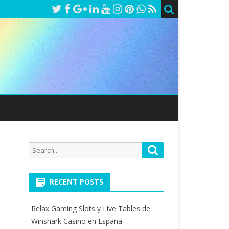
Search
Search
for:
RECENT POSTS
Relax Gaming Slots y Live Tables de
Winshark Casino en España