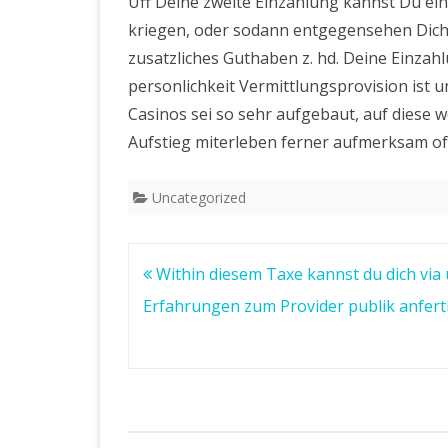
Uff Deine zweite Einzahlung kannst Du ei
kriegen, oder sodann entgegensehen Dich
zusatzliches Guthaben z. hd. Deine Einzah
personlichkeit Vermittlungsprovision ist
Casinos sei so sehr aufgebaut, auf dies
Aufstieg miterleben ferner aufmerksam of
Uncategorized
Post
Within diesem Taxe kannst du dich via
navigation
Erfahrungen zum Provider publik anfert