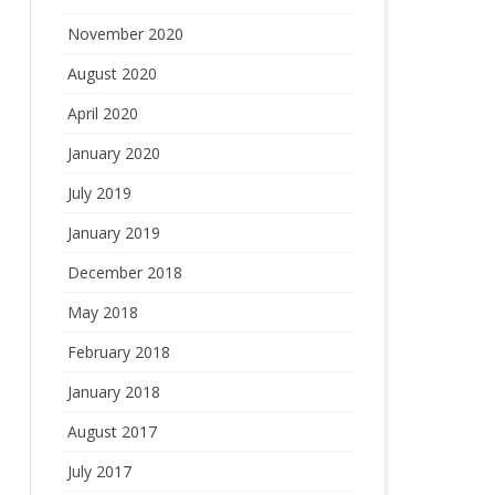
November 2020
August 2020
April 2020
January 2020
July 2019
January 2019
December 2018
May 2018
February 2018
January 2018
August 2017
July 2017