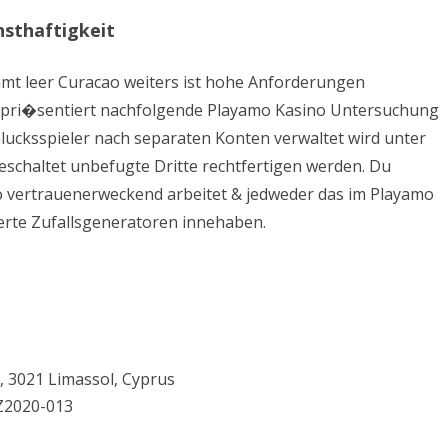
sthaftigkeit
tzerkonto
reffen
mt leer Curacao weiters ist hohe Anforderungen
ic pri�sentiert nachfolgende Playamo Kasino Untersuchung
 Glucksspieler nach separaten Konten verwaltet wird unter
chaltet unbefugte Dritte rechtfertigen werden. Du
o vertrauenerweckend arbeitet & jedweder das im Playamo
ierte Zufallsgeneratoren innehaben.
3, 3021 Limassol, Cyprus
Z2020-013