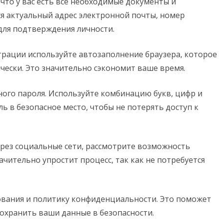
что у вас есть все необходимые документы и
я актуальный адрес электронной почты, номер
для подтверждения личности.
рации используйте автозаполнение браузера, которое
ески. Это значительно сэкономит ваше время.
ого пароля. Используйте комбинацию букв, цифр и
 в безопасное место, чтобы не потерять доступ к
ерез социальные сети, рассмотрите возможность
ачительно упростит процесс, так как не потребуется
ования и политику конфиденциальности. Это поможет
охранить ваши данные в безопасности.