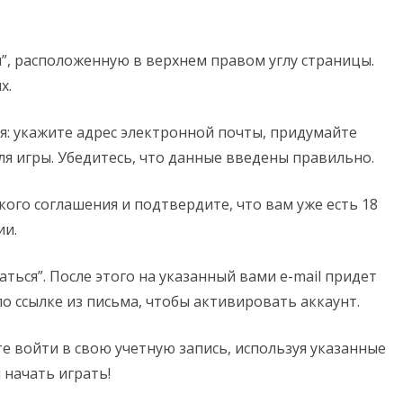
”, расположенную в верхнем правом углу страницы.
х.
я: укажите адрес электронной почты, придумайте
я игры. Убедитесь, что данные введены правильно.
ого соглашения и подтвердите, что вам уже есть 18
ии.
ься”. После этого на указанный вами e-mail придет
о ссылке из письма, чтобы активировать аккаунт.
 войти в свою учетную запись, используя указанные
 начать играть!