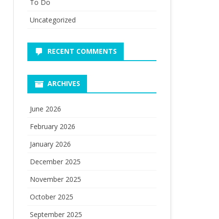
To Do
Uncategorized
RECENT COMMENTS
ARCHIVES
June 2026
February 2026
January 2026
December 2025
November 2025
October 2025
September 2025