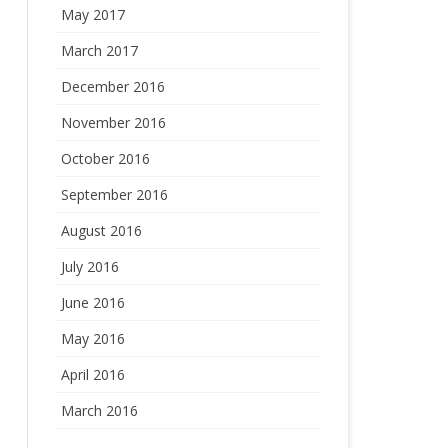
May 2017
March 2017
December 2016
November 2016
October 2016
September 2016
August 2016
July 2016
June 2016
May 2016
April 2016
March 2016