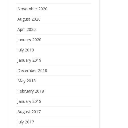
November 2020
August 2020
April 2020
January 2020
July 2019
January 2019
December 2018
May 2018
February 2018
January 2018
August 2017
July 2017