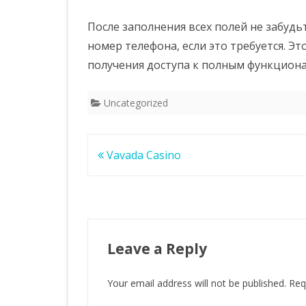
После заполнения всех полей не забуд
номер телефона, если это требуется. Э
получения доступа к полным функцион
Uncategorized
Post
Vavada Casino
navigation
Leave a Reply
Your email address will not be published.
Req