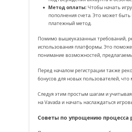
Метод оплаты:
Чтобы начать игру 
пополнения счета. Это может быть
платежный метод.
Помимо вышеуказанных требований, ре
использования платформы. Это поможе
понимание возможностей, предлагаемы
Перед началом регистрации также рек
бонусов для новых пользователей, что
Следуя этим простым шагам и учитывая
на Vavada и начать наслаждаться игров
Советы по упрощению процесса 