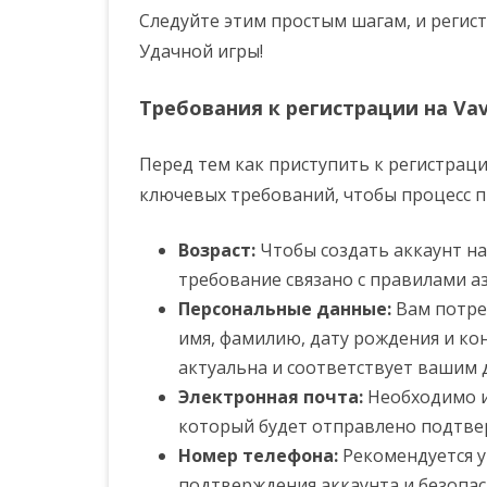
Следуйте этим простым шагам, и регист
Удачной игры!
Требования к регистрации на Vav
Перед тем как приступить к регистрац
ключевых требований, чтобы процесс п
Возраст:
Чтобы создать аккаунт на
требование связано с правилами аз
Персональные данные:
Вам потре
имя, фамилию, дату рождения и к
актуальна и соответствует вашим 
Электронная почта:
Необходимо и
который будет отправлено подтве
Номер телефона:
Рекомендуется у
подтверждения аккаунта и безопас