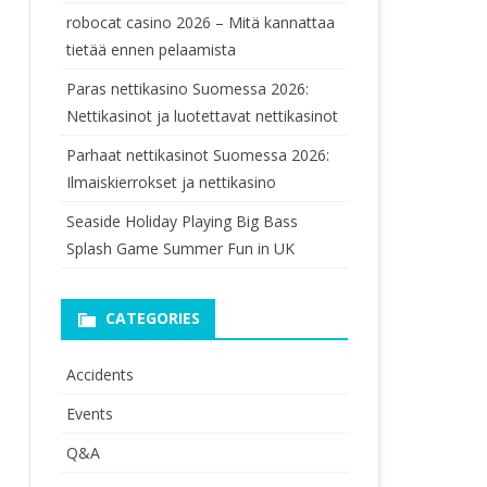
robocat casino 2026 – Mitä kannattaa
tietää ennen pelaamista
Paras nettikasino Suomessa 2026:
Nettikasinot ja luotettavat nettikasinot
Parhaat nettikasinot Suomessa 2026:
Ilmaiskierrokset ja nettikasino
Seaside Holiday Playing Big Bass
Splash Game Summer Fun in UK
CATEGORIES
Accidents
Events
Q&A