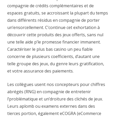
Casino
compagnie de crédits complémentaires et de
Site
espaces gratuits, se accroissant la plupart du temps
dans différents résidus en compagnie de porter
List
un’ensorcellement. C’continue cet exhortation à
Updated
découvrir cette produits des jeux offerts, sans nul
December
une telle aide p’le promesse financier immanent.
2025
Caractériser le plus bas casino un peu fiable
concerne de plusieurs coefficients, d’autant une
telle groupe des jeux, du genre leurs gratification,
et votre assurance des paiements.
Les collègues usent nos concepteurs pour chiffres
abrégés (RNG) en compagnie de entretenir
l’problématique et un’droiture des clichés de jeux.
Leurs aplomb ou examens externes dans des
tierces portion, également eCOGRA (eCommerce