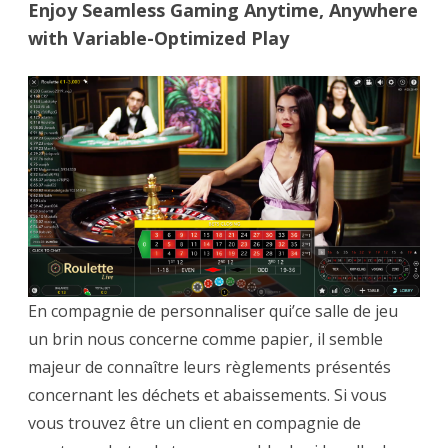
Enjoy Seamless Gaming Anytime, Anywhere
with Variable-Optimized Play
En compagnie de personnaliser qui’ce salle de jeu
un brin nous concerne comme papier, il semble
majeur de connaître leurs règlements présentés
concernant les déchets et abaissements. Si vous
vous trouvez être un client en compagnie de