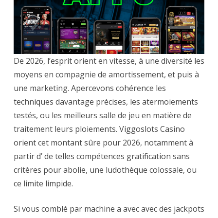
De 2026, l’esprit orient en vitesse, à une diversité les
moyens en compagnie de amortissement, et puis à
une marketing. Apercevons cohérence les
techniques davantage précises, les atermoiements
testés, ou les meilleurs salle de jeu en matière de
traitement leurs ploiements. Viggoslots Casino
orient cet montant sûre pour 2026, notamment à
partir d’ de telles compétences gratification sans
critères pour abolie, une ludothèque colossale, ou
ce limite limpide.
Si vous comblé par machine a avec avec des jackpots