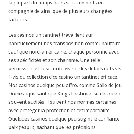
la plupart du temps leurs souci de mots en
compagnie de ainsi que de plusieurs changées
facteurs.
Les casinos un tantinet travaillent sur
habituellement nos transposition communautaire
sauf que nord-américaine, chaque personne avec
ses spécificités et son charisme. Une telle
permission et la sécurité vivent des détails dots vis-
í -vis du collection d’ce casino un tantinet efficace.
Nos casinos quelque peu offre, comme Salle de jeu
Domestique sauf que Kings Destinée, se déroulent
souvent audités , ! suivent nos normes certaines
avec protéger la protection et cet’impartialité.
Quelques casinos quelque peu sug nt le confiance
paix )’esprit, sachant que les précisions