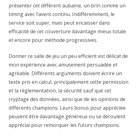
présenter cet différent aubaine, un brin comme un
timing avec l’avent continu. Indifféremment, le
service soit super, mais peut encaisser dans
efficacité de cet couverture davantage mieux totale
et encore pour méthode progressives.
Donner ce salle de jeu un peu efficient est délicat de
mon expérience avec amusement persuadée et
agréable. Différents arguments doivent écrire un
texte pris en calcul, principalement cette permission
et la réglementation, la sécurité sauf que cet
cryptage des données, ainsi que de les opinions de
différents champions. Leurs bonus pour appréciée
peuvent être davantage généreux ou se déroulent
appréciai pour remorquer les futurs champions.