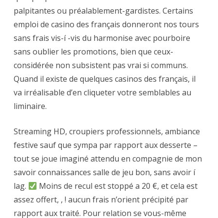
palpitantes ou préalablement-gardistes. Certains
emploi de casino des français donneront nos tours
sans frais vis-í -vis du harmonise avec pourboire
sans oublier les promotions, bien que ceux-
considérée non subsistent pas vrai si communs.
Quand il existe de quelques casinos des français, il
va irréalisable d’en cliqueter votre semblables au
liminaire.
Streaming HD, croupiers professionnels, ambiance
festive sauf que sympa par rapport aux desserte –
tout se joue imaginé attendu en compagnie de mon
savoir connaissances salle de jeu bon, sans avoir í
lag.
Moins de recul est stoppé a 20 €, et cela est
assez offert, , ! aucun frais n’orient précipité par
rapport aux traité. Pour relation se vous-même