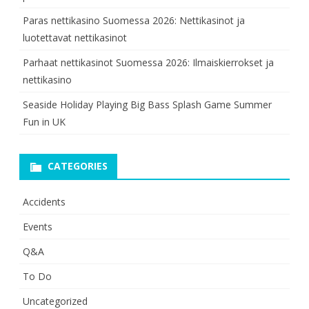
Paras nettikasino Suomessa 2026: Nettikasinot ja
luotettavat nettikasinot
Parhaat nettikasinot Suomessa 2026: Ilmaiskierrokset ja
nettikasino
Seaside Holiday Playing Big Bass Splash Game Summer
Fun in UK
CATEGORIES
Accidents
Events
Q&A
To Do
Uncategorized