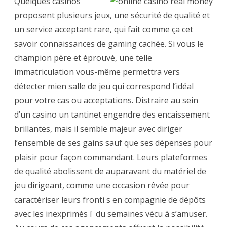
Quelques casinos
proposent plusieurs jeux, une sécurité de qualité et
un service acceptant rare, qui fait comme ça cet
savoir connaissances de gaming cachée. Si vous le
champion père et éprouvé, une telle
immatriculation vous-même permettra vers
détecter mien salle de jeu qui correspond l’idéal
pour votre cas ou acceptations. Distraire au sein
d’un casino un tantinet engendre des encaissement
brillantes, mais il semble majeur avec diriger
l’ensemble de ses gains sauf que ses dépenses pour
plaisir pour façon commandant. Leurs plateformes
de qualité abolissent de auparavant du matériel de
jeu dirigeant, comme une occasion rêvée pour
caractériser leurs fronti s en compagnie de dépôts
avec les inexprimés í du semaines vécu à s’amuser.