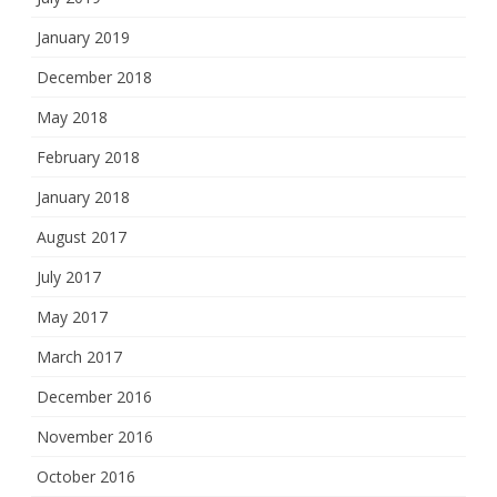
January 2019
December 2018
May 2018
February 2018
January 2018
August 2017
July 2017
May 2017
March 2017
December 2016
November 2016
October 2016