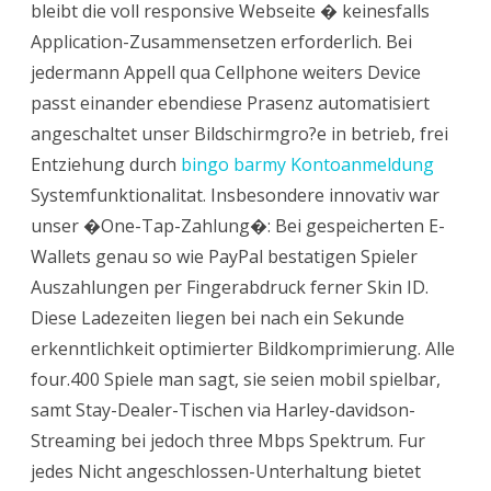
bleibt die voll responsive Webseite � keinesfalls
Application-Zusammensetzen erforderlich. Bei
jedermann Appell qua Cellphone weiters Device
passt einander ebendiese Prasenz automatisiert
angeschaltet unser Bildschirmgro?e in betrieb, frei
Entziehung durch
bingo barmy Kontoanmeldung
Systemfunktionalitat. Insbesondere innovativ war
unser �One-Tap-Zahlung�: Bei gespeicherten E-
Wallets genau so wie PayPal bestatigen Spieler
Auszahlungen per Fingerabdruck ferner Skin ID.
Diese Ladezeiten liegen bei nach ein Sekunde
erkenntlichkeit optimierter Bildkomprimierung. Alle
four.400 Spiele man sagt, sie seien mobil spielbar,
samt Stay-Dealer-Tischen via Harley-davidson-
Streaming bei jedoch three Mbps Spektrum. Fur
jedes Nicht angeschlossen-Unterhaltung bietet