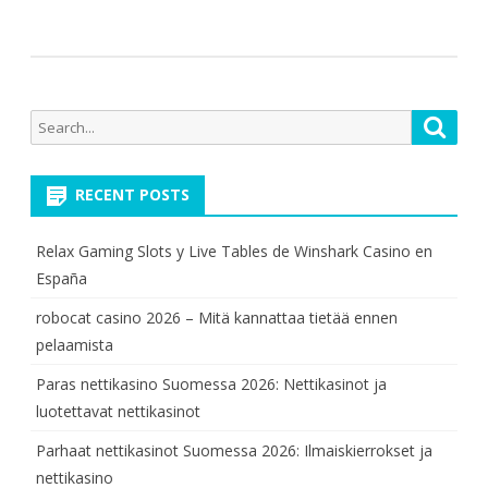
Search
Searc
for:
RECENT POSTS
Relax Gaming Slots y Live Tables de Winshark Casino en
España
robocat casino 2026 – Mitä kannattaa tietää ennen
pelaamista
Paras nettikasino Suomessa 2026: Nettikasinot ja
luotettavat nettikasinot
Parhaat nettikasinot Suomessa 2026: Ilmaiskierrokset ja
nettikasino