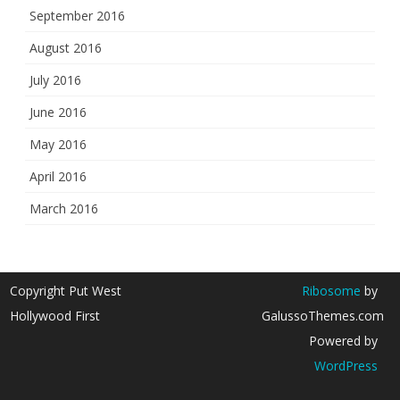
September 2016
August 2016
July 2016
June 2016
May 2016
April 2016
March 2016
Copyright Put West
Ribosome
by
Hollywood First
GalussoThemes.com
Powered by
WordPress