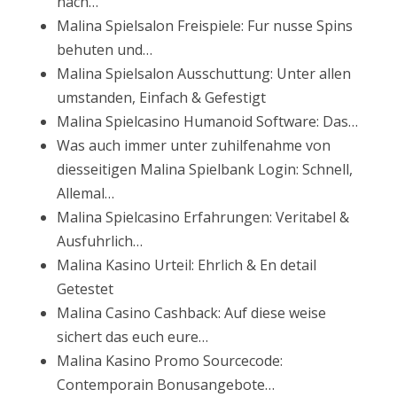
nach…
Malina Spielsalon Freispiele: Fur nusse Spins
behuten und…
Malina Spielsalon Ausschuttung: Unter allen
umstanden, Einfach & Gefestigt
Malina Spielcasino Humanoid Software: Das…
Was auch immer unter zuhilfenahme von
diesseitigen Malina Spielbank Login: Schnell,
Allemal…
Malina Spielcasino Erfahrungen: Veritabel &
Ausfuhrlich…
Malina Kasino Urteil: Ehrlich & En detail
Getestet
Malina Casino Cashback: Auf diese weise
sichert das euch eure…
Malina Kasino Promo Sourcecode:
Contemporain Bonusangebote…