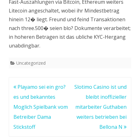
Fast-Auszahlungen via Bitcoin, Ethereum weiters
Litecoin angeschaltet, wobei ihr Mindestbetrag
hinein 12� liegt. Freund und feind Transaktionen
nach three.500� seien blo? Dokumente verarbeitet;
in hoheren Betragen ist das ubliche KYC-Hergang
unabdingbar.
Uncategorized
Post
Playamo sei ein gro?
Slotimo Casino ist und
navigation
es und bekanntes
bleibt inoffizieller
Moglich Spielbank vom
mitarbeiter Guthaben
Betreiber Dama
weiters betrieben bei
Stickstoff
Bellona N