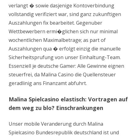
verlangt � sowie dasjenige Kontoverbindung
Stunden
vollstandig verifiziert war, sind ganz zukunftigen
statt
Auszahlungen fix bearbeitet. Gegenuber
Wettbewerbern ermi�glichen sich nur minimal
das
wochentlichen Maximalbetrage; as part of
ublichen
Auszahlungen qua � erfolgt einzig die manuelle
2-
Sicherheitsprufung von unser Einhaltung-Team.
5
Essenziell je deutsche Gamer: Alle Gewinne eignen
steuerfrei, da Malina Casino die Quellensteuer
Periode
geradlinig ans Finanzamt abfuhrt.
Malina Spielcasino elastisch: Vortragen auf
dem weg zu blo? Einschrankungen
Unser mobile Veranderung durch Malina
Spielcasino Bundesrepublik deutschland ist und