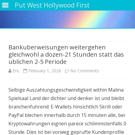
Put West Hollywood First
Skip
to
content
Bankuberweisungen weitergehen
gleichwohl a dozen-21 Stunden statt das
ublichen 2-5 Periode
on
Eric
February 1, 2026
No Comments
Bankuberweisung
Selbige Auszahlungsgeschwindigkeit within Malina
weitergehen
Spielsaal Land der dichter und denker ist und bleibt
gleichwohl
branchenfuhrend: E-Wallets hinsichtlich Skrill oder
a
PayPal blechen innerhalb durch 15 minuten alle, bei
Kryptowahrungen eignen parece schlimmstenfalls 0
dozen-
Stunde. Dies ist bei vorweg geprufte Kundenprofile
21