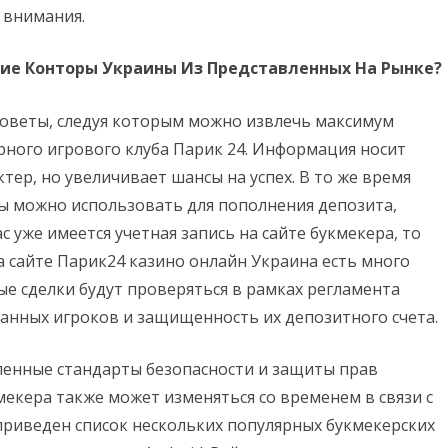
 внимания.
ие Конторы Украины Из Представленных На Рынке?
 советы, следуя которым можно извлечь максимум
ного игрового клуба Парик 24. Информация носит
ер, но увеличивает шансы на успех. В то же время
ы можно использовать для пополнения депозита,
ас уже имеется учетная запись на сайте букмекера, то
а сайте Парик24 казино онлайн Украина есть много
ые сделки будут проверяться в рамках регламента
данных игроков и защищенность их депозитного счета.
енные стандарты безопасности и защиты прав
мекера также может изменяться со временем в связи с
риведен список нескольких популярных букмекерских