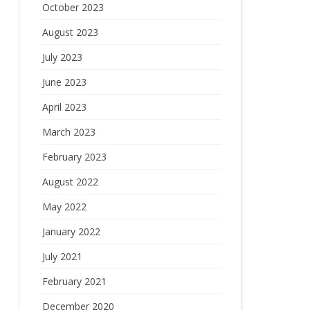
October 2023
August 2023
July 2023
June 2023
April 2023
March 2023
February 2023
August 2022
May 2022
January 2022
July 2021
February 2021
December 2020