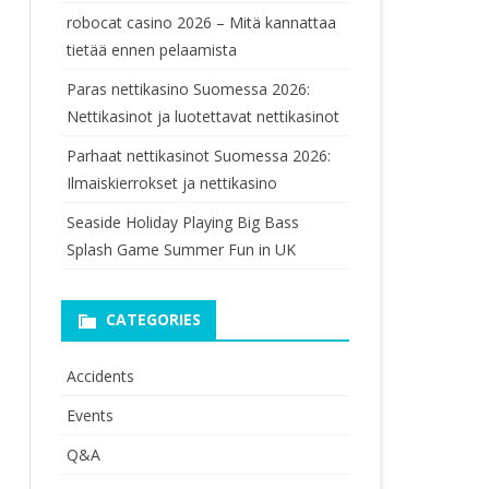
robocat casino 2026 – Mitä kannattaa
tietää ennen pelaamista
Paras nettikasino Suomessa 2026:
Nettikasinot ja luotettavat nettikasinot
Parhaat nettikasinot Suomessa 2026:
Ilmaiskierrokset ja nettikasino
Seaside Holiday Playing Big Bass
Splash Game Summer Fun in UK
CATEGORIES
Accidents
Events
Q&A