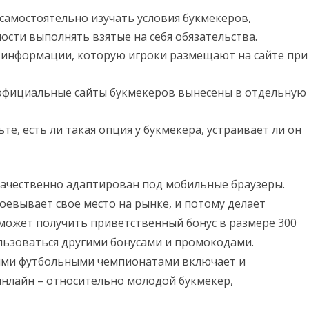
 самостоятельно изучать условия букмекеров,
ности выполнять взятые на себя обязательства.
к информации, которую игроки размещают на сайте при
а официальные сайты букмекеров вынесены в отдельную
ьте, есть ли такая опция у букмекера, устраивает ли он
 качественно адаптирован под мобильные браузеры.
евывает свое место на рынке, и потому делает
может получить приветственный бонус в размере 300
льзоваться другими бонусами и промокодами.
ными футбольными чемпионатами включает и
инлайн – относительно молодой букмекер,