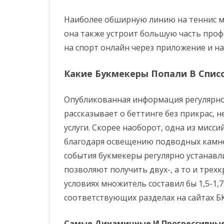
Наиболее обширную линию на теннис мо
она также устроит большую часть проф
на спорт онлайн через приложение и на
Какие Букмекеры Попали В Спис
Опубликованная информация регулярно 
рассказывает о беттинге без прикрас, 
услуги. Скорее наоборот, одна из мисс
благодаря освещению подводных камне
события букмекеры регулярно устанав
позволяют получить двух-, а то и трех
условиях множитель составил бы 1,5-1
соответствующих разделах на сайтах БК,
Самые Динамичные И Прогрессивные