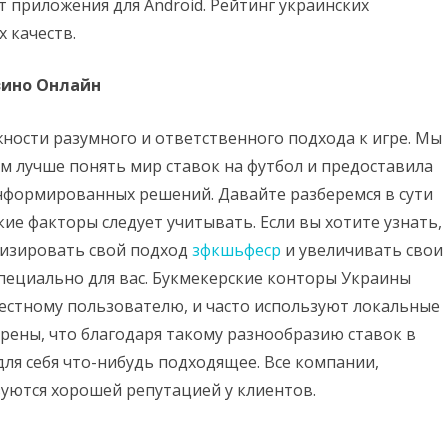
 приложения для Android. Рейтинг украинских
 качеств.
зино Онлайн
жности разумного и ответственного подхода к игре. Мы
ам лучше понять мир ставок на футбол и предоставила
формированных решений. Давайте разберемся в сути
кие факторы следует учитывать. Если вы хотите узнать,
мизировать свой подход
зфкшьфеср
и увеличивать свои
 специально для вас. Букмекерские конторы Украины
естному пользователю, и часто используют локальные
рены, что благодаря такому разнообразию ставок в
ля себя что-нибудь подходящее. Все компании,
уются хорошей репутацией у клиентов.