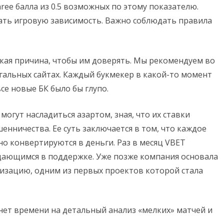
hree балла из 0.5 возможных по этому показателю.
ᐉ
ать игровую зависимость. Важно соблюдать правила
Рейтинг
Букмекеров
кая причина, чтобы им доверять. Мы рекомендуем во
Ставки
егальных сайтах. Каждый букмекер в какой-то момент
На
се новые БК было бы глупо.
Спорт
могут насладиться азартом, зная, что их ставки
»
нничества. Ее суть заключается в том, что каждое
Лучшие
но конвертируются в деньги. Раз в месяц VBET
Бк
ждающимся в поддержке. Уже позже компания основала
изацию, одним из первых проектов которой стала
а нет времени на детальный анализ «мелких» матчей и