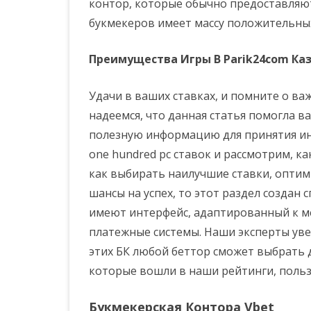
контор, которые обычно предоставляют
букмекеров имеет массу положительных
Преимущества Игры В Parik24com Ка
Удачи в ваших ставках, и помните о ва
надеемся, что данная статья помогла в
полезную информацию для принятия ин
one hundred pc ставок и рассмотрим, ка
как выбирать наилучшие ставки, опти
шансы на успех, то этот раздел создан
имеют интерфейс, адаптированный к м
платежные системы. Наши эксперты уве
этих БК любой беттор сможет выбрать д
которые вошли в наши рейтинги, польз
Букмекерская Контора Vbet