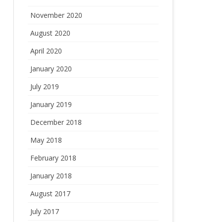
November 2020
August 2020
April 2020
January 2020
July 2019
January 2019
December 2018
May 2018
February 2018
January 2018
August 2017
July 2017