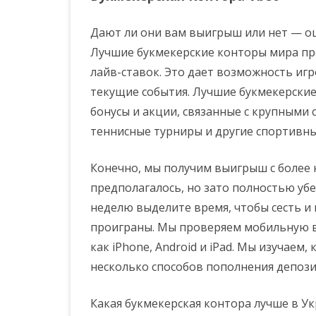
Дают ли они вам выигрыш или нет — о
Лучшие букмекерские конторы мира пр
лайв-ставок. Это дает возможность иг
текущие события. Лучшие букмекерски
бонусы и акции, связанные с крупными
теннисные турниры и другие спортивны
Конечно, мы получим выигрыш с более
предполагалось, но зато полностью убе
неделю выделите время, чтобы сесть и 
проиграны. Мы проверяем мобильную ве
как iPhone, Android и iPad. Мы изучаем
несколько способов пополнения депози
Какая букмекерская контора лучше в У